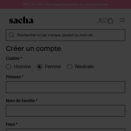
Passer au contenu
10% de réduction supplémentaire sur les prix ronds
Soumettre la recherche
Rechercher ici par marque, produit ou mot-clé...
Créer un compte
Civilité *
Homme
Femme
Neutrale
Prénom *
Nom de famille *
Pays *