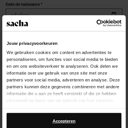
Date de naissance *
E-mail *
Jouw privacyvoorkeuren
Mot de passe *
We gebruiken cookies om content en advertenties te
personaliseren, om functies voor social media te bieden
en om ons websiteverkeer te analyseren. Ook delen we
Votre mot de passe doit contenir au moins 8 caractères..
informatie over uw gebruik van onze site met onze
partners voor social media, adverteren en analyse. Deze
Confirmer le mot de passe *
partners kunnen deze gegevens combineren met andere
informatie die u aan ze heeft verstrekt of die ze hebben
verzameld op basis van uw gebruik van hun services.
Oui, je souhaite être informé en premier des
Daarnaast werken wij samen met Google voor
promotions et des dernières collections.
advertentie- en meetdoeleinden. Meer informatie over
Accepteren
hoe Google uw persoonsgegevens gebruikt, vindt u op