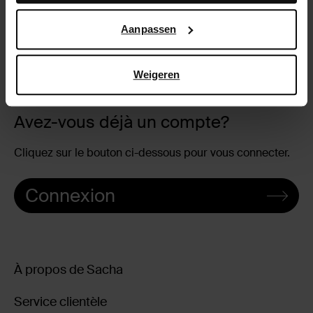
Google’s pagina over zakelijke veiligheid en privacy
.
Aanpassen
Créer un compte
Retourner
Weigeren
Avez-vous déjà un compte?
Cliquez sur le bouton ci-dessous pour vous connecter.
Connexion
À propos de Sacha
Service clientèle