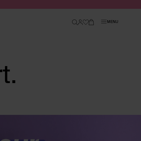
Fermer
MENU
t.