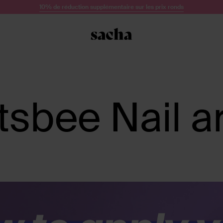
10% de réduction supplémentaire sur les prix ronds
tsbee Nail ar