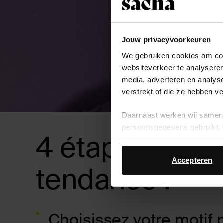
Jouw privacyvoorkeuren
We gebruiken cookies om cont
websiteverkeer te analyseren
media, adverteren en analys
verstrekt of die ze hebben v
Daarnaast werken wij samen 
persoonsgegevens gebruikt, 
4 étapes simpl
Accepteren
tendance :
Choisissez votre motif 