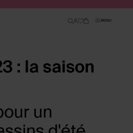
Fermer
MENU
 : la saison
pour un
ssins d'été,