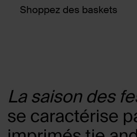
Shoppez des baskets
La saison des fe
se caractérise p
imprimés tie and