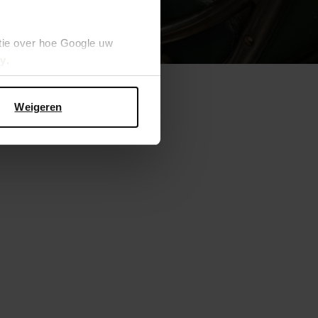
tie over hoe Google uw
cy
.
Weigeren