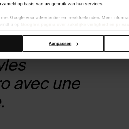
erzameld op basis van uw gebruik van hun services.
met Google voor advertentie- en meetdoeleinden. Meer informa
vindt u op
Google’s pagina over zakelijke veiligheid en priva
al
Aanpassen
yles
ro avec une
.