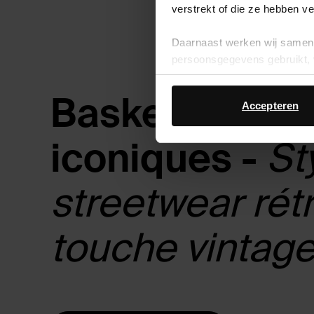
verstrekt of die ze hebben v
Daarnaast werken wij samen 
persoonsgegevens gebruikt, 
Baskets festiv
Accepteren
iconiques -
St
streetwear rét
touche vintage