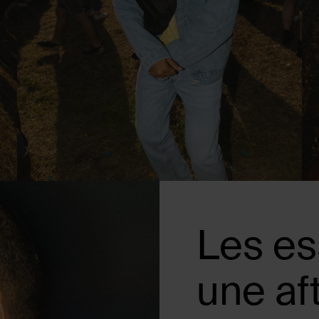
Les es
une af