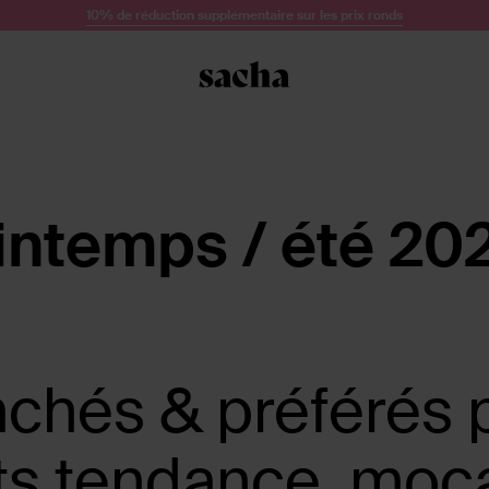
10% de réduction supplémentaire sur les prix ronds
ntemps / été 2023
nchés & préférés 
ets tendance, moca