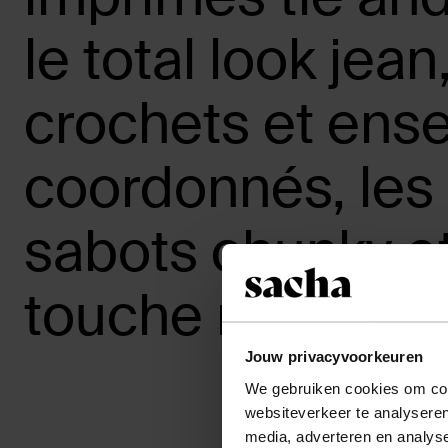
le total look jean
crochets et ens
coordonnés, les
sabots chunky e
touche rétro chi
Jouw privacyvoorkeuren
We gebruiken cookies om cont
SS'23 les tenda
websiteverkeer te analyseren
media, adverteren en analys