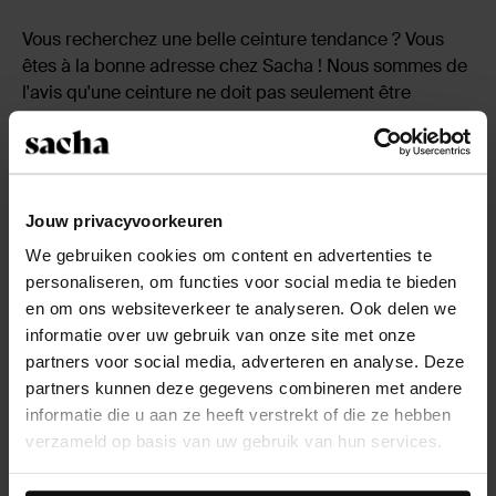
Vous recherchez une belle ceinture tendance ? Vous
êtes à la bonne adresse chez Sacha ! Nous sommes de
l'avis qu'une ceinture ne doit pas seulement être
fonctionnelle, mais aussi très à la mode. C'est pourquoi
chez Sacha, vous achetez toutes les jolies versions
basiques, mais également des ceintures plus originales
et tendance. Optez pour une ceinture western
Jouw privacyvoorkeuren
tendance, une ceinture de couleur métallisée, ou un bel
exemplaire basique.
We gebruiken cookies om content en advertenties te
personaliseren, om functies voor social media te bieden
Quelle est votre ceinture préférée ? En plus des
en om ons websiteverkeer te analyseren. Ook delen we
ceintures, vous trouverez aussi chez Sacha d'autres
informatie over uw gebruik van onze site met onze
beaux accessoires pour terminer de donner du style à
partners voor social media, adverteren en analyse. Deze
votre tenue !
partners kunnen deze gegevens combineren met andere
informatie die u aan ze heeft verstrekt of die ze hebben
verzameld op basis van uw gebruik van hun services.
Daarnaast werken wij samen met Google voor