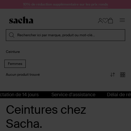
Passer au contenu
10% de réduction supplémentaire sur les prix ronds
Soumettre la recherche
Rechercher ici par marque, produit ou mot-clé...
Ceinture
Femmes
Aucun produit trouvé
ctation de 14 jours
Service d'assistance
Délai de rét
Ceintures chez
Sacha.