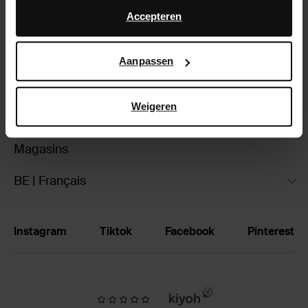
advertentie- en meetdoeleinden. Meer informatie over
Accepteren
À propos de Sacha
hoe Google uw persoonsgegevens gebruikt, vindt u op
Google’s pagina over zakelijke veiligheid en privacy
.
Service clientèle
Aanpassen
Livraison
Weigeren
Échanger et retourner
Magasins
BE | Français
Instagram
Tiktok
Facebook
Pinterest