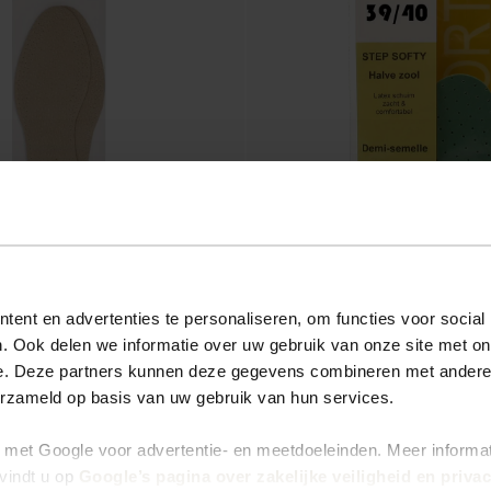
43-44
Semelle avant-pied 39-40
ent en advertenties te personaliseren, om functies voor social
. Ook delen we informatie over uw gebruik van onze site met on
2.99
e. Deze partners kunnen deze gegevens combineren met andere i
erzameld op basis van uw gebruik van hun services.
met Google voor advertentie- en meetdoeleinden. Meer informa
vindt u op
Google’s pagina over zakelijke veiligheid en priva