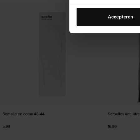
Accepteren
Semelle en coton 43-44
Semelles anti-stre
5.99
16.99