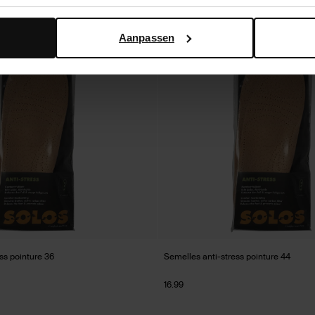
Aanpassen
ss pointure 36
Semelles anti-stress pointure 44
16.99