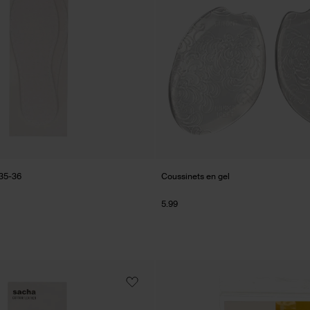
 35-36
Coussinets en gel
5.99