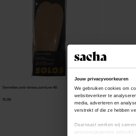
Jouw privacyvoorkeuren
Semelles anti-stress pointure 46
Semelles en cuir 
We gebruiken cookies om cont
websiteverkeer te analyseren
16.99
7.99
media, adverteren en analys
verstrekt of die ze hebben v
Daarnaast werken wij samen 
persoonsgegevens gebruikt, 