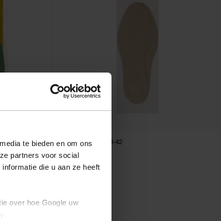
Semelles en cuir 41-42
 media te bieden en om ons
ze partners voor social
7.99
nformatie die u aan ze heeft
tie over hoe Google uw
cy
.