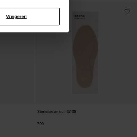
Weigeren
Semelles en cuir 37-38
7.99