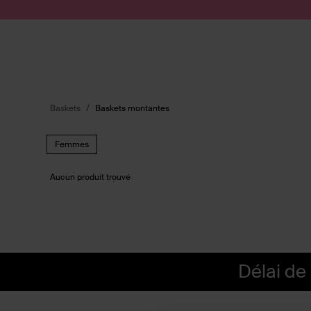
Passer au contenu
Soumettre la recherche
Baskets
Baskets montantes
Femmes
Aucun produit trouvé
Délai de 