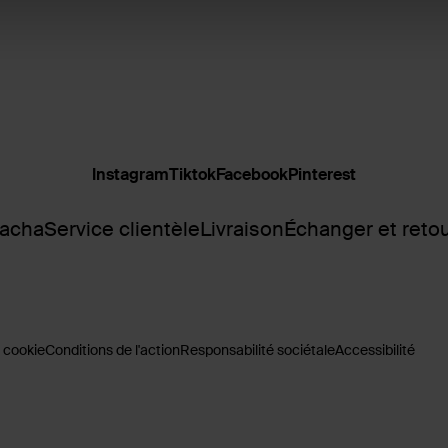
Instagram
Tiktok
Facebook
Pinterest
Sacha
Service clientèle
Livraison
Échanger et reto
 cookie
Conditions de l'action
Responsabilité sociétale
Accessibilité