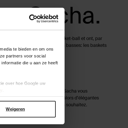
ez Sacha.
spirées des chaussures de basket-ball et ont, par
tains avantages sur les baskets basses: les baskets
 media te bieden en om ons
ze partners voor social
nformatie die u aan ze heeft
tie over hoe Google uw
cy
.
f, habillé ou décontracté, chez Sacha vous
montantes blanches ou noires ou alors d'élégantes
les baskets montantes que vous souhaitez.
Weigeren