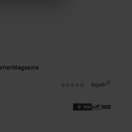
urner
Magasins