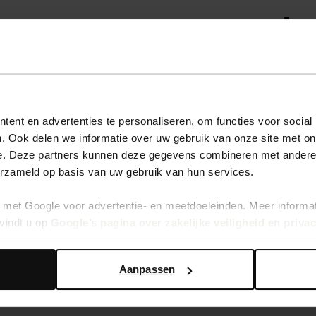
ontantes ch
ur une bonne tenue, messieurs! Les baskets montantes sont in
nt aussi du style. De plus, les
baskets montantes
offrent cer
ent en advertenties te personaliseren, om functies voor social
d et elles gardent vos chevilles au chaud. C'est bien, non?
. Ook delen we informatie over uw gebruik van onze site met on
e. Deze partners kunnen deze gegevens combineren met andere i
tyle
erzameld op basis van uw gebruik van hun services.
met Google voor advertentie- en meetdoeleinden. Meer informa
vindt u op
Google’s pagina over zakelijke veiligheid en priva
 différents styles chez Sacha. Que vous aimiez un look sporti
nt, il n'y a plus qu'à choisir. Allez-vous choisir des baskets 
référées, alors n'attendez pas trop longtemps et commandez 
Aanpassen
basses
? Alors vous êtes aussi à la bonne adresse chez Sacha.