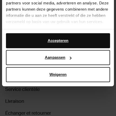
partners voor social media, adverteren en analyse. Deze
partners kunnen deze gegevens combineren met andere
informatie die u aan ze heeft verstrekt of die ze hebben
verzameld op basis van uw gebruik van hun services.
Daarnaast werken wij samen met Google voor
Baskets avec imprimé vache
Baskets avec imprimé léopard
advertentie- en meetdoeleinden. Meer informatie over
Accepteren
hoe Google uw persoonsgegevens gebruikt, vindt u op
60.00
60.00
Google’s pagina over zakelijke veiligheid en privacy
.
Aanpassen
Weigeren
À propos de Sacha
Service clientèle
Livraison
Échanger et retourner