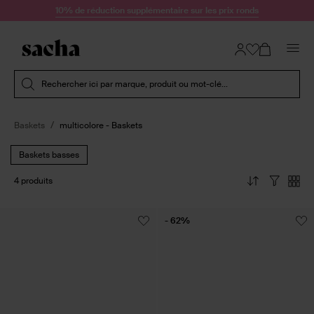
Passer au contenu
10% de réduction supplémentaire sur les prix ronds
Soumettre la recherche
Rechercher ici par marque, produit ou mot-clé...
Baskets
multicolore - Baskets
Baskets basses
4 produits
- 62%