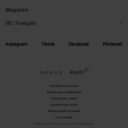
Magasins
BE | Français
Instagram
Tiktok
Facebook
Pinterest
Conditions générales
Politique de confidentialité
Paramètres cookie
Conditions de l'action
Responsabilité sociétale
Accessibilité
© Sacha 2026 | Tous les droits sont réservés