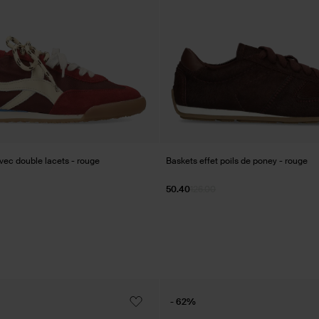
vec double lacets - rouge
Baskets effet poils de poney - rouge
50.40
126.00
- 62%