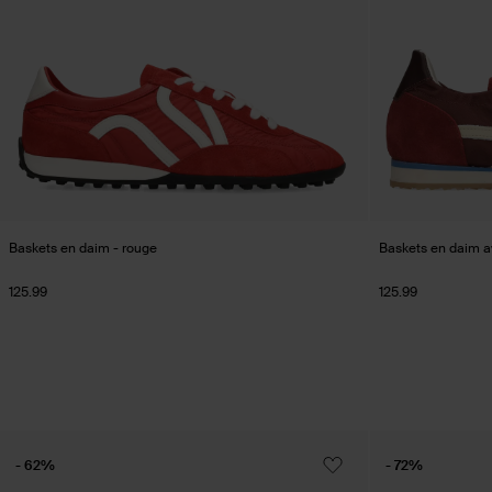
Baskets en daim - rouge
Baskets en daim a
125.99
125.99
- 62%
- 72%