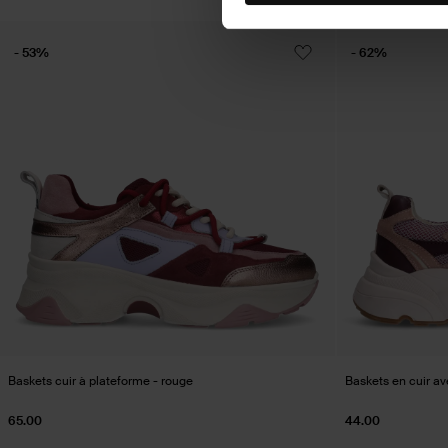
- 53%
- 62%
Baskets cuir à plateforme - rouge
Baskets en cuir ave
65.00
44.00