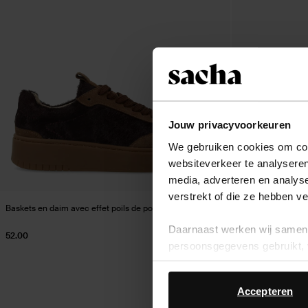
Jouw privacyvoorkeuren
We gebruiken cookies om cont
websiteverkeer te analyseren
media, adverteren en analys
verstrekt of die ze hebben v
Baskets en daim avec effet poils de poney - marron
Baskets en daim av
Daarnaast werken wij samen 
52.00
33.00
persoonsgegevens gebruikt, 
Accepteren