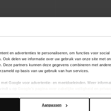
ent en advertenties te personaliseren, om functies voor social
. Ook delen we informatie over uw gebruik van onze site met on
e. Deze partners kunnen deze gegevens combineren met andere i
erzameld op basis van uw gebruik van hun services.
ec détails blancs - rouge
Baskets en daim avec détails - rouge
met Google voor advertentie- en meetdoeleinden. Meer informa
44.00
vindt u op
Google’s pagina over zakelijke veiligheid en priva
Aanpassen