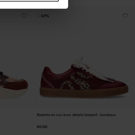
- 52%
Baskets en cuir avec détails léopard - bordeaux
60.00