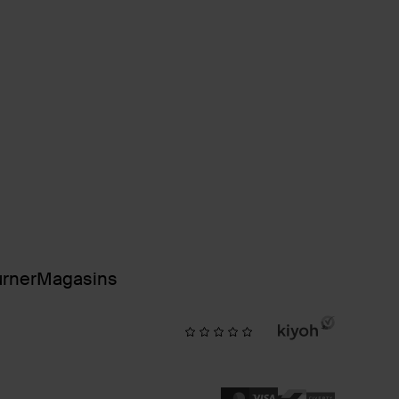
urner
Magasins