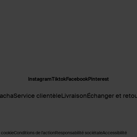
Instagram
Tiktok
Facebook
Pinterest
Sacha
Service clientèle
Livraison
Échanger et reto
 cookie
Conditions de l'action
Responsabilité sociétale
Accessibilité