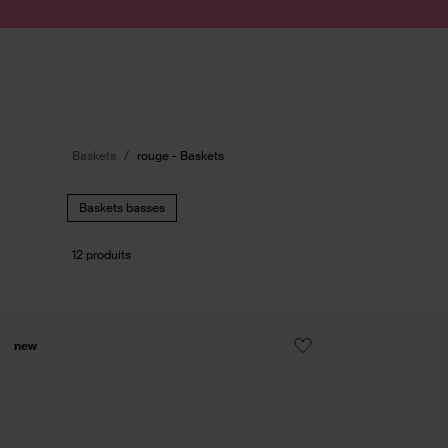
Passer au contenu
Soumettre la recherche
Baskets
rouge - Baskets
Baskets basses
12 produits
new