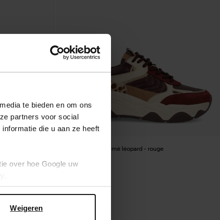
 media te bieden en om ons
ze partners voor social
nformatie die u aan ze heeft
 bourgogne
Baskets avec imprimé léopard - rouge
tie over hoe Google uw
65.00
cy
.
Weigeren