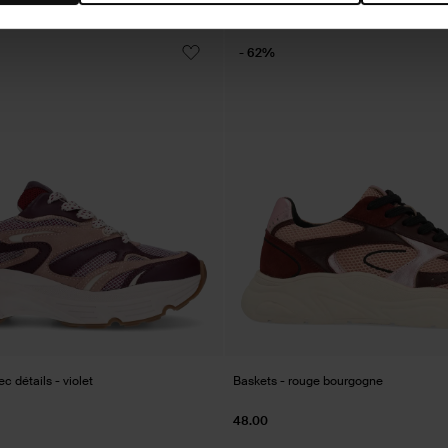
- 62%
c détails - violet
Baskets - rouge bourgogne
48.00