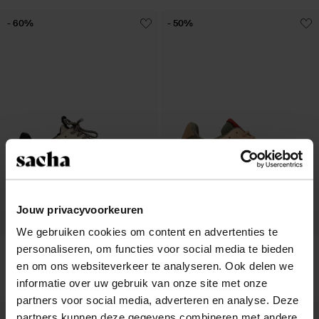
- 60%
- 50%
Jouw privacyvoorkeuren
We gebruiken cookies om content en advertenties te
personaliseren, om functies voor social media te bieden
Baskets en daim - beige
Baskets avec détails - vert
en om ons websiteverkeer te analyseren. Ook delen we
50.40
126.00
73.50
147.00
informatie over uw gebruik van onze site met onze
partners voor social media, adverteren en analyse. Deze
- 62%
- 52%
partners kunnen deze gegevens combineren met andere