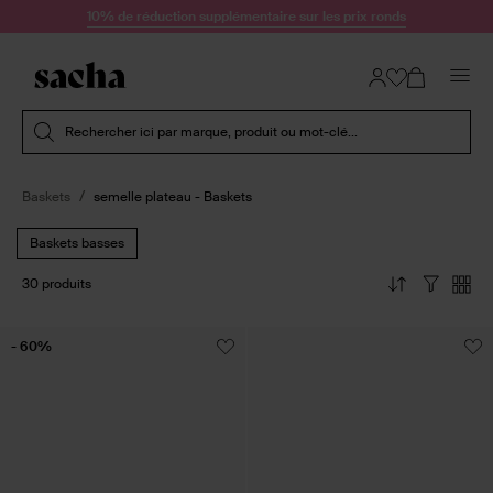
Passer au contenu
10% de réduction supplémentaire sur les prix ronds
Soumettre la recherche
Rechercher ici par marque, produit ou mot-clé...
Baskets
semelle plateau - Baskets
Baskets basses
30 produits
- 60%