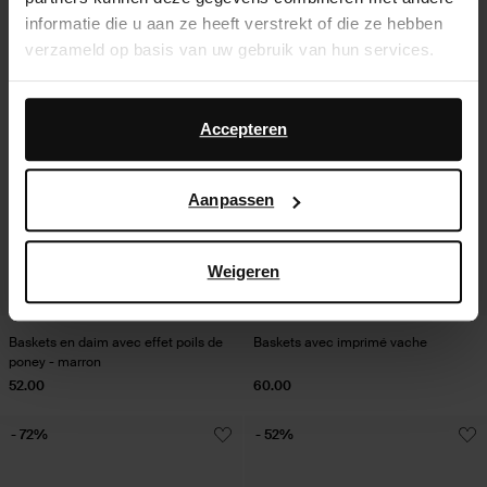
informatie die u aan ze heeft verstrekt of die ze hebben
verzameld op basis van uw gebruik van hun services.
Daarnaast werken wij samen met Google voor
advertentie- en meetdoeleinden. Meer informatie over
Accepteren
hoe Google uw persoonsgegevens gebruikt, vindt u op
Google’s pagina over zakelijke veiligheid en privacy
.
Aanpassen
Weigeren
Baskets en daim avec effet poils de
Baskets avec imprimé vache
poney - marron
52.00
60.00
- 72%
- 52%