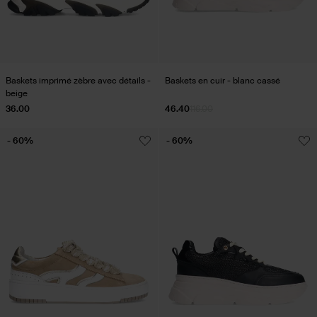
Baskets imprimé zèbre avec détails -
Baskets en cuir - blanc cassé
beige
36.00
46.40
116.00
- 60%
- 60%