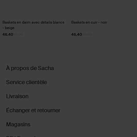
Baskets en daim avec détails blancs
Baskets en cuir - noir
- beige
46.40
116.00
46.40
116.00
À propos de Sacha
Service clientèle
Livraison
Échanger et retourner
Magasins