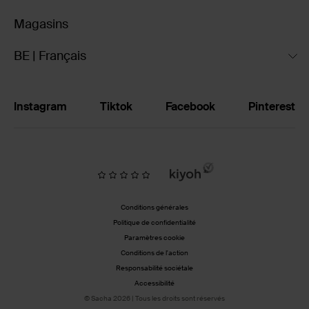
Magasins
BE | Français
Instagram
Tiktok
Facebook
Pinterest
Conditions générales
Politique de confidentialité
Paramètres cookie
Conditions de l'action
Responsabilité sociétale
Accessibilité
© Sacha 2026 | Tous les droits sont réservés