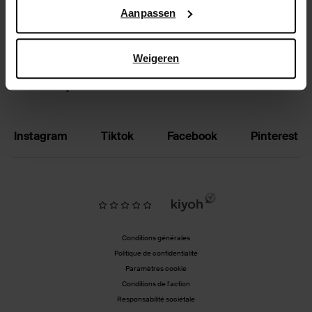
Google’s pagina over zakelijke veiligheid en privacy
.
Aanpassen
Échanger et retourner
Magasins
Weigeren
BE | Français
Instagram
Tiktok
Facebook
Pinterest
Conditions générales
Politique de confidentialité
Paramètres cookie
Conditions de l'action
Responsabilité sociétale