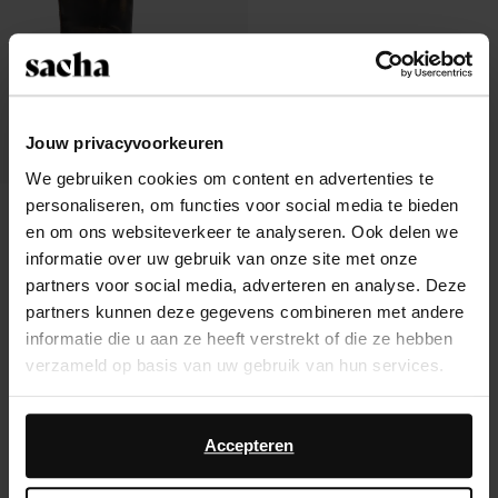
Jouw privacyvoorkeuren
We gebruiken cookies om content en advertenties te
personaliseren, om functies voor social media te bieden
Bottes motardes délavées avec
boucles - marron
en om ons websiteverkeer te analyseren. Ook delen we
242.99
informatie over uw gebruik van onze site met onze
partners voor social media, adverteren en analyse. Deze
partners kunnen deze gegevens combineren met andere
informatie die u aan ze heeft verstrekt of die ze hebben
verzameld op basis van uw gebruik van hun services.
À propos de Sacha
Daarnaast werken wij samen met Google voor
Service clientèle
advertentie- en meetdoeleinden. Meer informatie over
Accepteren
hoe Google uw persoonsgegevens gebruikt, vindt u op
Livraison