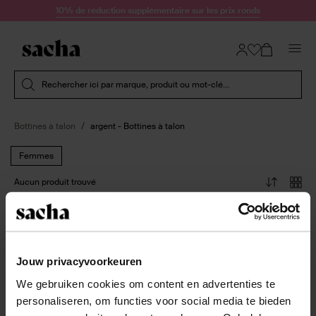
Passer au contenu
10% de réduction supplémentaire sur les prix ronds
Soumettre la recherche
Rechercher ici par marque, produit ou mot-clé...
Bottines à talon
argent - Bottines à talon
Femmes
Aucun produit trouvé
Jouw privacyvoorkeuren
À propos de Sacha
We gebruiken cookies om content en advertenties te
Service clientèle
personaliseren, om functies voor social media te bieden