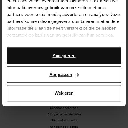
en om ons websiteverkeer te analyseren. Ook delen we
Livraison
informatie over uw gebruik van onze site met onze
partners voor social media, adverteren en analyse. Deze
Échanger et retourner
partners kunnen deze gegevens combineren met andere
informatie die u aan ze heeft verstrekt of die ze hebben
Magasins
verzameld op basis van uw gebruik van hun services.
BE | Français
Daarnaast werken wij samen met Google voor
advertentie- en meetdoeleinden. Meer informatie over
Accepteren
hoe Google uw persoonsgegevens gebruikt, vindt u op
Instagram
Tiktok
Facebook
Pinterest
Google’s pagina over zakelijke veiligheid en privacy
.
Aanpassen
Weigeren
Conditions générales
Politique de confidentialité
Paramètres cookie
Conditions de l'action