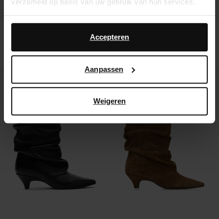
verzameld op basis van uw gebruik van hun services.
Daarnaast werken wij samen met Google voor
Bottines en daim marron à talon
Bottines à talon en daim - marron
advertentie- en meetdoeleinden. Meer informatie over
Accepteren
hoe Google uw persoonsgegevens gebruikt, vindt u op
157.99
136.99
Google’s pagina over zakelijke veiligheid en privacy
.
Aanpassen
new
new
Weigeren