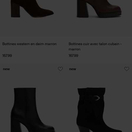
Bottines western en daim marron
Bottines cuir avec talon cubain -
marron
167.99
167.99
new
new