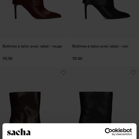
Bottines à talon avec rabat - rouge
Bottines à talon avec rabat - noir
115.99
115.99