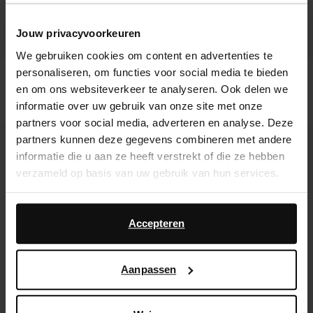
Jouw privacyvoorkeuren
We gebruiken cookies om content en advertenties te
personaliseren, om functies voor social media te bieden
Bottines à talon en cuir - marron
Bottines cuir à talon - noir
en om ons websiteverkeer te analyseren. Ook delen we
167.99
167.99
informatie over uw gebruik van onze site met onze
partners voor social media, adverteren en analyse. Deze
- 60%
- 50%
partners kunnen deze gegevens combineren met andere
informatie die u aan ze heeft verstrekt of die ze hebben
verzameld op basis van uw gebruik van hun services.
Daarnaast werken wij samen met Google voor
advertentie- en meetdoeleinden. Meer informatie over
Accepteren
hoe Google uw persoonsgegevens gebruikt, vindt u op
Google’s pagina over zakelijke veiligheid en privacy
.
Aanpassen