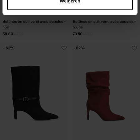
Weigeren
Bottines en cuir verni avec boucles -
Bottines en cuir verni avec boucles -
noir
rouge
58.80
147.00
73.50
147.00
- 62%
- 62%