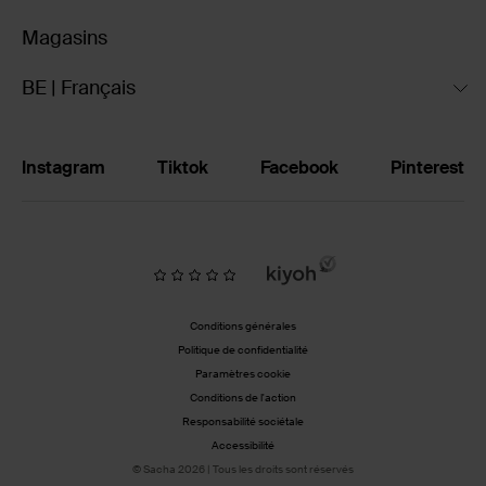
Magasins
BE | Français
Instagram
Tiktok
Facebook
Pinterest
Conditions générales
Politique de confidentialité
Paramètres cookie
Conditions de l'action
Responsabilité sociétale
Accessibilité
© Sacha 2026 | Tous les droits sont réservés