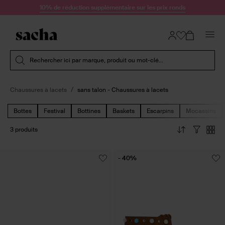
Passer au contenu
10% de réduction supplémentaire sur les prix ronds
Soumettre la recherche
Rechercher ici par marque, produit ou mot-clé...
Chaussures à lacets
sans talon - Chaussures à lacets
Bottes
Festival
Bottines
Baskets
Escarpins
Mocassins
3 produits
- 40%