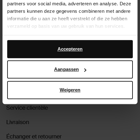
partners voor social media, adverteren en analyse. Deze
partners kunnen deze gegevens combineren met andere
informatie die u aan ze heeft verstrekt of die ze hebben
verzameld op basis van uw gebruik van hun services.
Daarnaast werken wij samen met Google voor
Chaussures à lacets avec imprimé
advertentie- en meetdoeleinden. Meer informatie over
Accepteren
vache - marron
hoe Google uw persoonsgegevens gebruikt, vindt u op
146.99
Google’s pagina over zakelijke veiligheid en privacy
.
Aanpassen
Weigeren
À propos de Sacha
Service clientèle
Livraison
Échanger et retourner