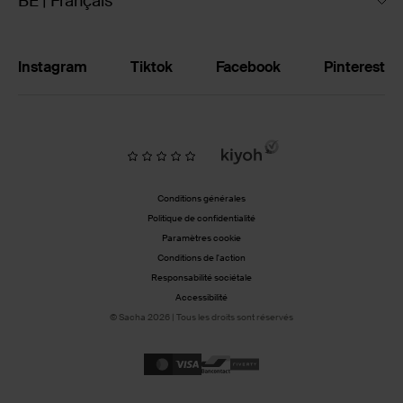
BE | Français
Instagram
Tiktok
Facebook
Pinterest
Conditions générales
Politique de confidentialité
Paramètres cookie
Conditions de l'action
Responsabilité sociétale
Accessibilité
© Sacha 2026 | Tous les droits sont réservés