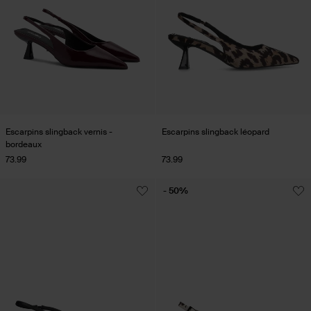
Escarpins slingback vernis -
Escarpins slingback léopard
bordeaux
73.99
73.99
- 50%