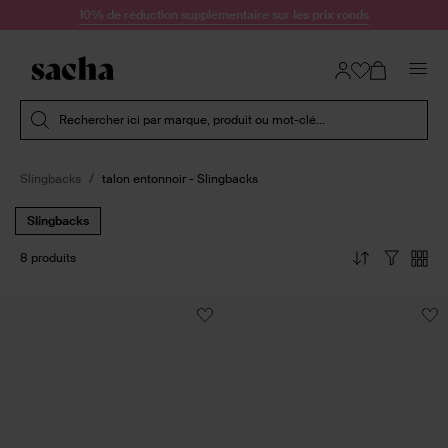
Passer au contenu
10% de réduction supplémentaire sur les prix ronds
Soumettre la recherche
Rechercher ici par marque, produit ou mot-clé...
Slingbacks
talon entonnoir - Slingbacks
Slingbacks
8 produits