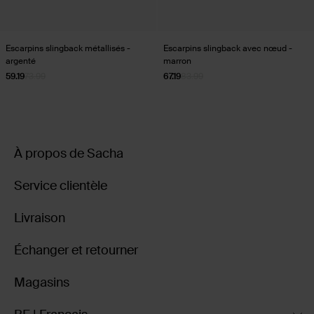
Escarpins slingback métallisés -
Escarpins slingback avec nœud -
argenté
marron
59.19
73.99
67.19
83.99
À propos de Sacha
Service clientèle
Livraison
Échanger et retourner
Magasins