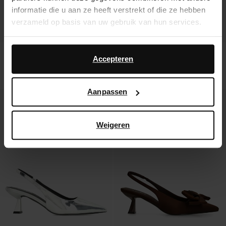
informatie die u aan ze heeft verstrekt of die ze hebben
verzameld op basis van uw gebruik van hun services.
Daarnaast werken wij samen met Google voor
Escarpins à bride avec imprimé
Escarpins slingback avec boucles -
advertentie- en meetdoeleinden. Meer informatie over
Accepteren
serpent
noir
hoe Google uw persoonsgegevens gebruikt, vindt u op
73.99
73.99
Google’s pagina over zakelijke veiligheid en privacy
.
Aanpassen
- 20%
- 20%
Weigeren