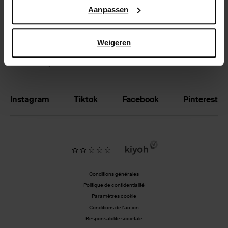
Google’s pagina over zakelijke veiligheid en privacy
.
Aanpassen
Échanger et retourner
Magasins
Weigeren
BE | Français
Instagram
Tiktok
Facebook
Pinterest
Conditions générales
Politique de confidentialité
Paramètres cookie
Conditions de l'action
Responsabilité sociétale