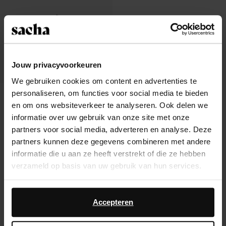
Jouw privacyvoorkeuren
We gebruiken cookies om content en advertenties te
personaliseren, om functies voor social media te bieden
Chaussures bateau imprimé vache
en om ons websiteverkeer te analyseren. Ook delen we
104.99
informatie over uw gebruik van onze site met onze
partners voor social media, adverteren en analyse. Deze
partners kunnen deze gegevens combineren met andere
informatie die u aan ze heeft verstrekt of die ze hebben
verzameld op basis van uw gebruik van hun services.
À propos de Sacha
Daarnaast werken wij samen met Google voor
Service clientèle
advertentie- en meetdoeleinden. Meer informatie over
Accepteren
hoe Google uw persoonsgegevens gebruikt, vindt u op
Livraison