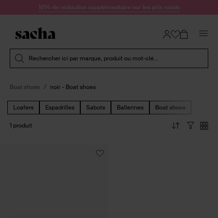
Passer au contenu
10% de réduction supplémentaire sur les prix ronds
Soumettre la recherche
Rechercher ici par marque, produit ou mot-clé...
Boat shoes
noir - Boat shoes
Loafers
Espadrilles
Sabots
Ballerines
Boat shoes
1 produit