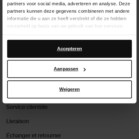
partners voor social media, adverteren en analyse. Deze
partners kunnen deze gegevens combineren met andere
informatie die u aan ze heeft verstrekt of die ze hebben
verzameld op basis van uw gebruik van hun services.
Daarnaast werken wij samen met Google voor
Mocassins slip-on avec chaîne -
advertentie- en meetdoeleinden. Meer informatie over
Accepteren
beige
hoe Google uw persoonsgegevens gebruikt, vindt u op
50.40
126.00
Google’s pagina over zakelijke veiligheid en privacy
.
Aanpassen
Weigeren
À propos de Sacha
Service clientèle
Livraison
Échanger et retourner