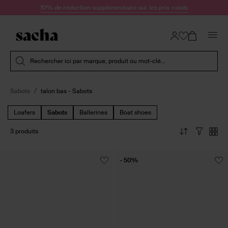
Passer au contenu
10% de réduction supplémentaire sur les prix ronds
Soumettre la recherche
Rechercher ici par marque, produit ou mot-clé...
Sabots
talon bas - Sabots
Loafers
Sabots
Ballerines
Boat shoes
3 produits
- 50%