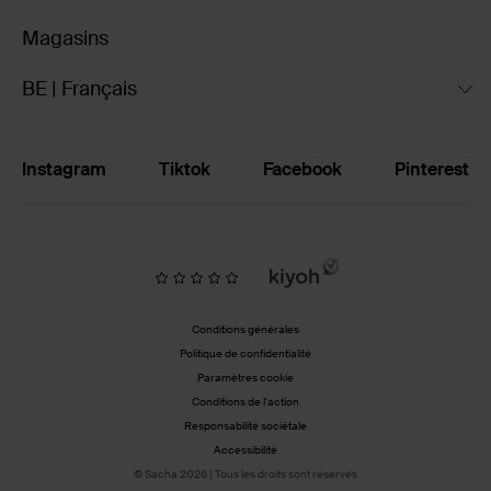
Magasins
BE | Français
Instagram
Tiktok
Facebook
Pinterest
Conditions générales
Politique de confidentialité
Paramètres cookie
Conditions de l'action
Responsabilité sociétale
Accessibilité
© Sacha 2026 | Tous les droits sont réservés