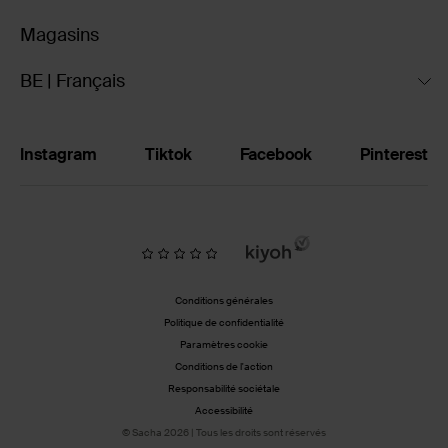
Magasins
BE | Français
Instagram
Tiktok
Facebook
Pinterest
Conditions générales
Politique de confidentialité
Paramètres cookie
Conditions de l'action
Responsabilité sociétale
Accessibilité
© Sacha 2026 | Tous les droits sont réservés