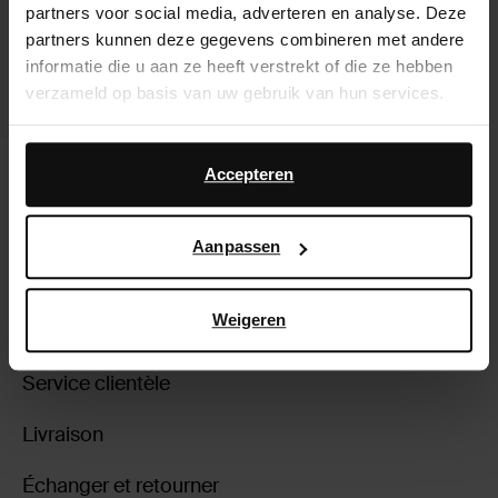
partners voor social media, adverteren en analyse. Deze
partners kunnen deze gegevens combineren met andere
informatie die u aan ze heeft verstrekt of die ze hebben
verzameld op basis van uw gebruik van hun services.
Daarnaast werken wij samen met Google voor
Mules à talon - bleu
advertentie- en meetdoeleinden. Meer informatie over
Accepteren
hoe Google uw persoonsgegevens gebruikt, vindt u op
29.60
73.98
Google’s pagina over zakelijke veiligheid en privacy
.
Aanpassen
Weigeren
À propos de Sacha
Service clientèle
Livraison
Échanger et retourner