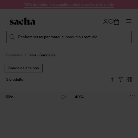
Passer au contenu
10% de réduction supplémentaire sur les prix ronds
Soumettre la recherche
Rechercher ici par marque, produit ou mot-clé...
Sandales
bleu - Sandales
Sandales à talons
3 produits
- 50%
- 40%