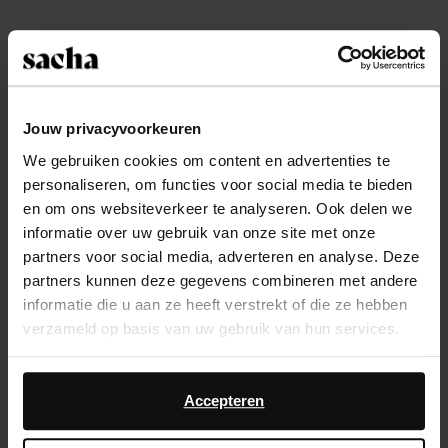
Jouw privacyvoorkeuren
We gebruiken cookies om content en advertenties te
personaliseren, om functies voor social media te bieden
Mules à talon en daim - marron
Mules à talon en cuir - marron
en om ons websiteverkeer te analyseren. Ook delen we
104.99
73.99
informatie over uw gebruik van onze site met onze
partners voor social media, adverteren en analyse. Deze
partners kunnen deze gegevens combineren met andere
informatie die u aan ze heeft verstrekt of die ze hebben
verzameld op basis van uw gebruik van hun services.
À propos de Sacha
Daarnaast werken wij samen met Google voor
Service clientèle
advertentie- en meetdoeleinden. Meer informatie over
Accepteren
hoe Google uw persoonsgegevens gebruikt, vindt u op
Livraison