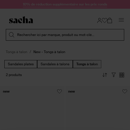
Passer au contenu
10% de réduction supplémentaire sur les prix ronds
Soumettre la recherche
Rechercher ici par marque, produit ou mot-clé...
Tongs à talon
New - Tongs à talon
Sandales plates
Sandales à talons
Tongs à talon
2 produits
new
new