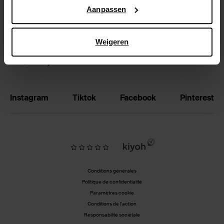
Google’s pagina over zakelijke veiligheid en privacy
.
Aanpassen
Échanger et retourner
Magasins
Weigeren
BE | Français
Instagram
Tiktok
Facebook
Pinterest
Conditions générales
Politique de confidentialité
Paramètres cookie
Conditions de l'action
Responsabilité sociétale