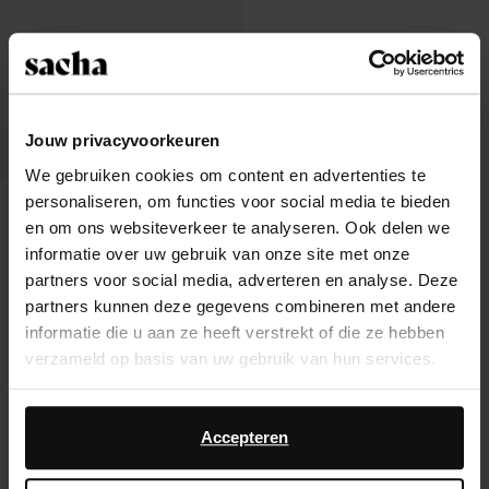
Jouw privacyvoorkeuren
We gebruiken cookies om content en advertenties te
personaliseren, om functies voor social media te bieden
Mules à talon compensé en daim -
marron
en om ons websiteverkeer te analyseren. Ook delen we
78.99
informatie over uw gebruik van onze site met onze
partners voor social media, adverteren en analyse. Deze
partners kunnen deze gegevens combineren met andere
informatie die u aan ze heeft verstrekt of die ze hebben
verzameld op basis van uw gebruik van hun services.
À propos de Sacha
Daarnaast werken wij samen met Google voor
Service clientèle
advertentie- en meetdoeleinden. Meer informatie over
Accepteren
hoe Google uw persoonsgegevens gebruikt, vindt u op
Livraison