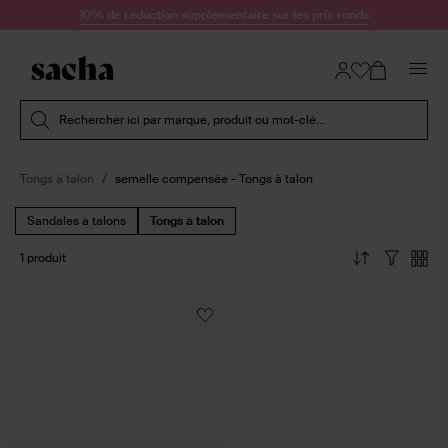
Passer au contenu
10% de réduction supplémentaire sur les prix ronds
Soumettre la recherche
Rechercher ici par marque, produit ou mot-clé...
Tongs à talon
semelle compensée - Tongs à talon
Sandales à talons
Tongs à talon
1 produit