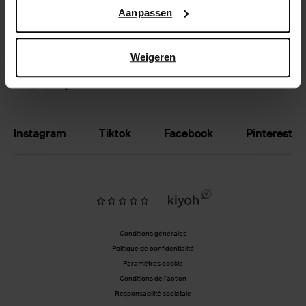
Google’s pagina over zakelijke veiligheid en privacy
.
Aanpassen
Échanger et retourner
Magasins
Weigeren
BE | Français
Instagram
Tiktok
Facebook
Pinterest
Conditions générales
Politique de confidentialité
Paramètres cookie
Conditions de l'action
Responsabilité sociétale