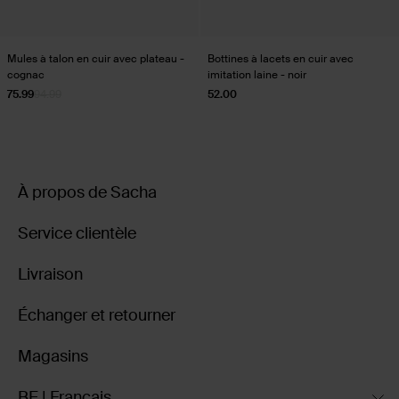
Mules à talon en cuir avec plateau -
Bottines à lacets en cuir avec
cognac
imitation laine - noir
75.99
94.99
52.00
À propos de Sacha
Service clientèle
Livraison
Échanger et retourner
Magasins
BE | Français