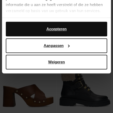
informatie die u aan ze heeft verstrekt of die ze hebben
verzameld op basis van uw gebruik van hun services.
Daarnaast werken wij samen met Google voor
Mules à talon en cuir avec plateau et
Sandales plateforme en cuir avec
advertentie- en meetdoeleinden. Meer informatie over
Accepteren
imprimé vache
boucles - marron
hoe Google uw persoonsgegevens gebruikt, vindt u op
47.50
94.98
73.49
104.99
Google’s pagina over zakelijke veiligheid en privacy
.
Aanpassen
- 20%
- 62%
Weigeren