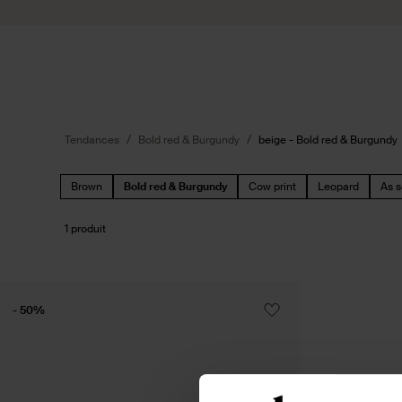
Passer au contenu
Soumettre la recherche
Tendances
Bold red & Burgundy
beige - Bold red & Burgundy
Brown
Bold red & Burgundy
Cow print
Leopard
As s
1 produit
- 50%