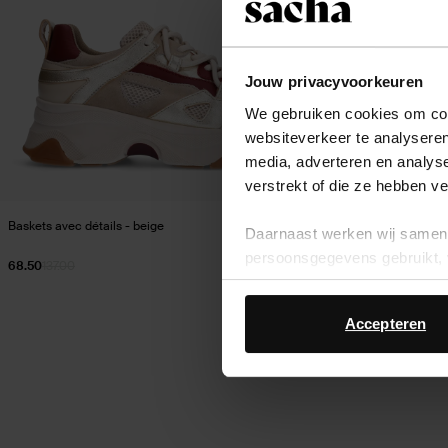
Jouw privacyvoorkeuren
We gebruiken cookies om cont
websiteverkeer te analyseren
media, adverteren en analys
verstrekt of die ze hebben v
Baskets avec détails - beige
Daarnaast werken wij samen 
persoonsgegevens gebruikt, 
68.50
137.00
Accepteren