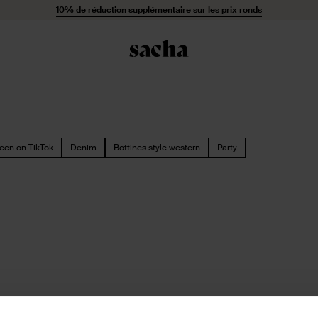
10% de réduction supplémentaire sur les prix ronds
een on TikTok
Denim
Bottines style western
Party