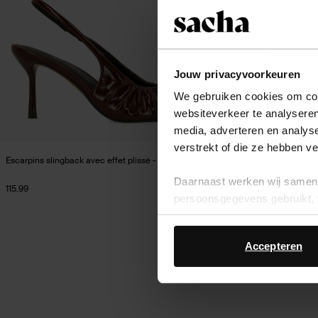
Jouw privacyvoorkeuren
We gebruiken cookies om cont
websiteverkeer te analyseren
media, adverteren en analys
verstrekt of die ze hebben v
Escarpins slingback avec effet plissé - rouge bourgogne
Daarnaast werken wij samen 
115.99
persoonsgegevens gebruikt, 
Accepteren