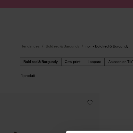
Passer au contenu
Soumettre la recherche
Tendances
Bold red & Burgundy
noir - Bold red & Burgundy
Bold red & Burgundy
Cow print
Leopard
As seen on Tik
1 produit