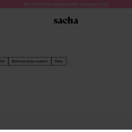
10% de réduction supplémentaire sur les prix ronds
Tok
Bottines style western
Party