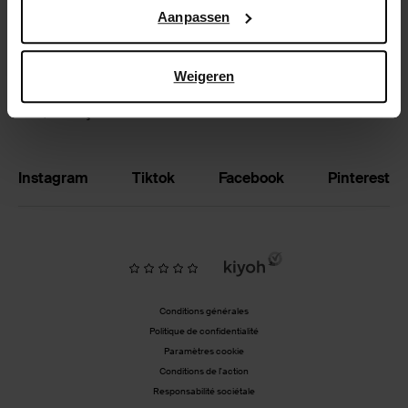
Google’s pagina over zakelijke veiligheid en privacy
.
Aanpassen
Échanger et retourner
Magasins
Weigeren
BE | Français
Instagram
Tiktok
Facebook
Pinterest
Conditions générales
Politique de confidentialité
Paramètres cookie
Conditions de l'action
Responsabilité sociétale