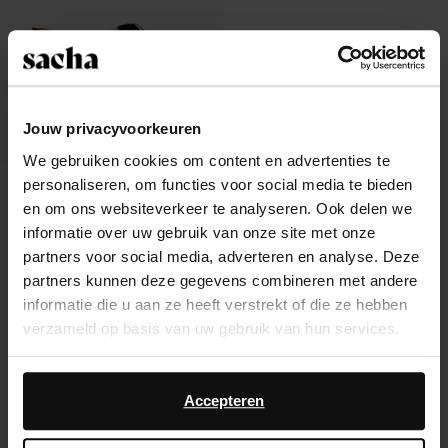
Jouw privacyvoorkeuren
We gebruiken cookies om content en advertenties te
personaliseren, om functies voor social media te bieden
Mules à talon en cuir avec plateau et
imprimé vache
en om ons websiteverkeer te analyseren. Ook delen we
47.50
94.98
informatie over uw gebruik van onze site met onze
partners voor social media, adverteren en analyse. Deze
partners kunnen deze gegevens combineren met andere
informatie die u aan ze heeft verstrekt of die ze hebben
verzameld op basis van uw gebruik van hun services.
À propos de Sacha
Daarnaast werken wij samen met Google voor
Service clientèle
advertentie- en meetdoeleinden. Meer informatie over
Accepteren
hoe Google uw persoonsgegevens gebruikt, vindt u op
Livraison