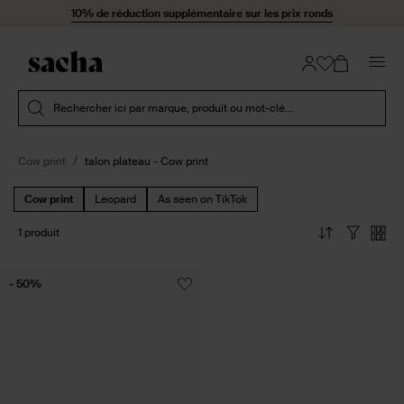
Passer au contenu
10% de réduction supplémentaire sur les prix ronds
Soumettre la recherche
Rechercher ici par marque, produit ou mot-clé...
Cow print
talon plateau - Cow print
Cow print
Leopard
As seen on TikTok
1 produit
- 50%