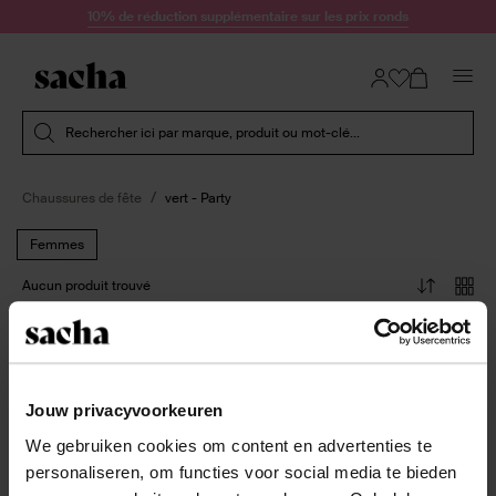
Passer au contenu
10% de réduction supplémentaire sur les prix ronds
Soumettre la recherche
Rechercher ici par marque, produit ou mot-clé...
Chaussures de fête
vert - Party
Femmes
Aucun produit trouvé
Jouw privacyvoorkeuren
À propos de Sacha
We gebruiken cookies om content en advertenties te
Service clientèle
personaliseren, om functies voor social media te bieden