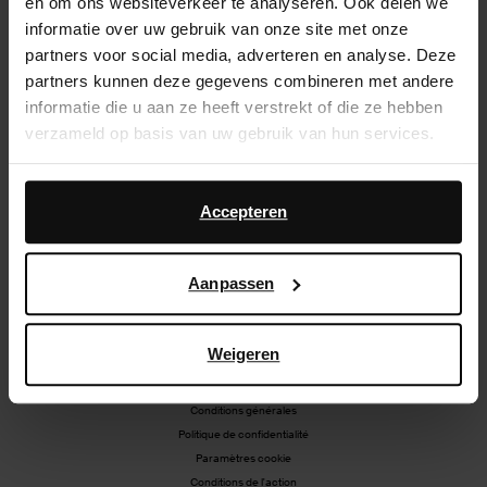
en om ons websiteverkeer te analyseren. Ook delen we
Livraison
informatie over uw gebruik van onze site met onze
partners voor social media, adverteren en analyse. Deze
Échanger et retourner
partners kunnen deze gegevens combineren met andere
informatie die u aan ze heeft verstrekt of die ze hebben
Magasins
verzameld op basis van uw gebruik van hun services.
BE | Français
Daarnaast werken wij samen met Google voor
advertentie- en meetdoeleinden. Meer informatie over
Accepteren
hoe Google uw persoonsgegevens gebruikt, vindt u op
Instagram
Tiktok
Facebook
Pinterest
Google’s pagina over zakelijke veiligheid en privacy
.
Aanpassen
Weigeren
Conditions générales
Politique de confidentialité
Paramètres cookie
Conditions de l'action