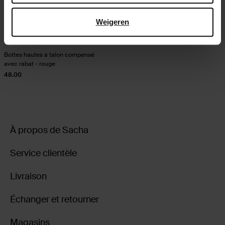
Weigeren
Bottes hautes à talon compensé
avec rabat - rouge
48.00
À propos de Sacha
Service clientèle
Livraison
Échanger et retourner
Magasins