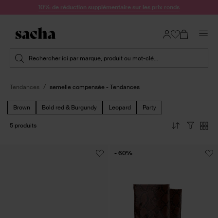
Passer au contenu
10% de réduction supplémentaire sur les prix ronds
Soumettre la recherche
Rechercher ici par marque, produit ou mot-clé...
Tendances
semelle compensée - Tendances
Brown
Bold red & Burgundy
Leopard
Party
5 produits
- 60%