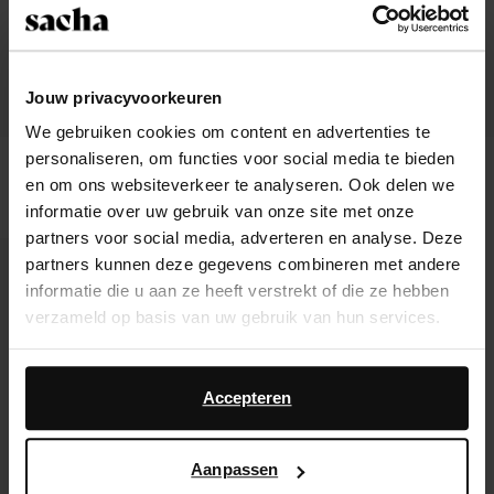
Jouw privacyvoorkeuren
We gebruiken cookies om content en advertenties te
personaliseren, om functies voor social media te bieden
Mules à talon compensé serpent
Bottes strass avec rabat - noir
en om ons websiteverkeer te analyseren. Ook delen we
37.00
56.00
informatie over uw gebruik van onze site met onze
partners voor social media, adverteren en analyse. Deze
- 62%
partners kunnen deze gegevens combineren met andere
informatie die u aan ze heeft verstrekt of die ze hebben
verzameld op basis van uw gebruik van hun services.
Daarnaast werken wij samen met Google voor
advertentie- en meetdoeleinden. Meer informatie over
Accepteren
hoe Google uw persoonsgegevens gebruikt, vindt u op
Google’s pagina over zakelijke veiligheid en privacy
.
Aanpassen