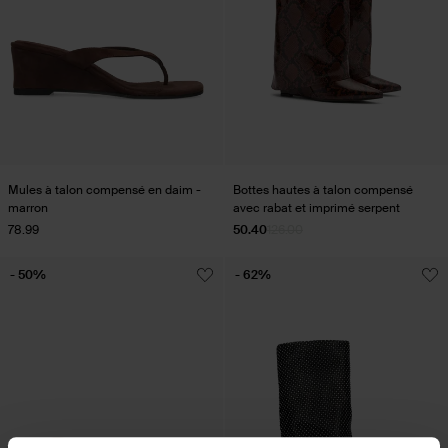
Mules à talon compensé en daim -
Bottes hautes à talon compensé
marron
avec rabat et imprimé serpent
78.99
50.40
126.00
- 50%
- 62%