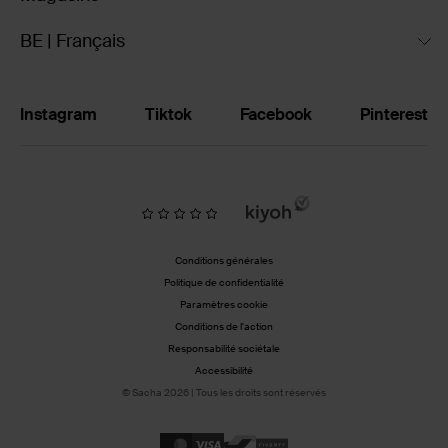
BE | Français
Instagram
Tiktok
Facebook
Pinterest
Conditions générales
Politique de confidentialité
Paramètres cookie
Conditions de l'action
Responsabilité sociétale
Accessibilité
© Sacha 2026 | Tous les droits sont réservés