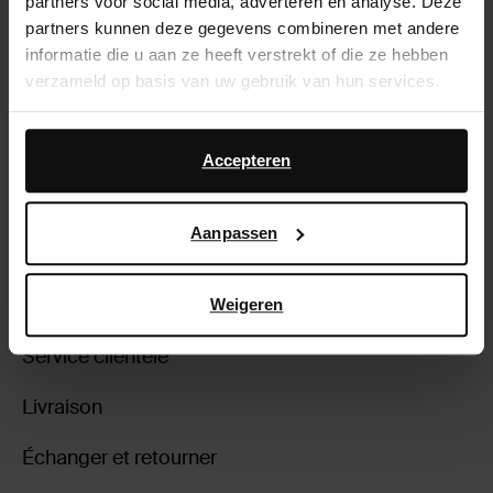
partners voor social media, adverteren en analyse. Deze
partners kunnen deze gegevens combineren met andere
informatie die u aan ze heeft verstrekt of die ze hebben
verzameld op basis van uw gebruik van hun services.
Daarnaast werken wij samen met Google voor
Mules à talon - violet
advertentie- en meetdoeleinden. Meer informatie over
Accepteren
48.29
68.99
hoe Google uw persoonsgegevens gebruikt, vindt u op
Google’s pagina over zakelijke veiligheid en privacy
.
Aanpassen
À propos de Sacha
Weigeren
Service clientèle
Livraison
Échanger et retourner