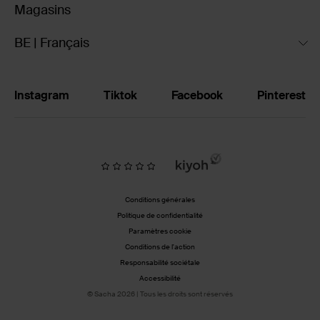
Magasins
BE | Français
Instagram
Tiktok
Facebook
Pinterest
Conditions générales
Politique de confidentialité
Paramètres cookie
Conditions de l'action
Responsabilité sociétale
Accessibilité
© Sacha 2026 | Tous les droits sont réservés