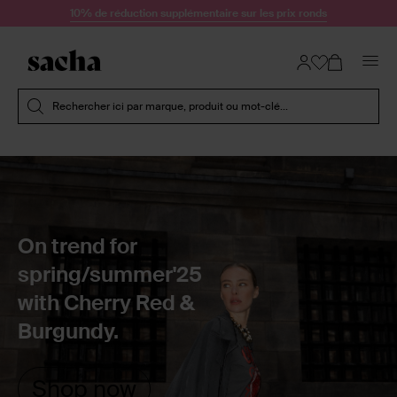
Passer au contenu
10% de réduction supplémentaire sur les prix ronds
Soumettre la recherche
Rechercher ici par marque, produit ou mot-clé...
On trend for
spring/summer'25
with Cherry Red &
Burgundy.
Shop now