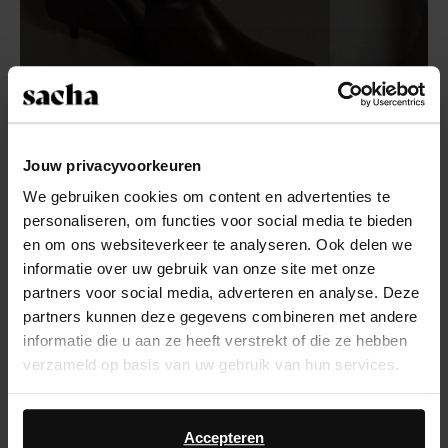
Jouw privacyvoorkeuren
Item
We gebruiken cookies om content en advertenties te
- 62%
1
WideFit
personaliseren, om functies voor social media te bieden
of
en om ons websiteverkeer te analyseren. Ook delen we
6
informatie over uw gebruik van onze site met onze
partners voor social media, adverteren en analyse. Deze
partners kunnen deze gegevens combineren met andere
informatie die u aan ze heeft verstrekt of die ze hebben
verzameld op basis van uw gebruik van hun services.
Bottes hautes à talon - bordeaux
Bottes hautes à talon - bordeaux
Daarnaast werken wij samen met Google voor
advertentie- en meetdoeleinden. Meer informatie over
Accepteren
80.00
209.99