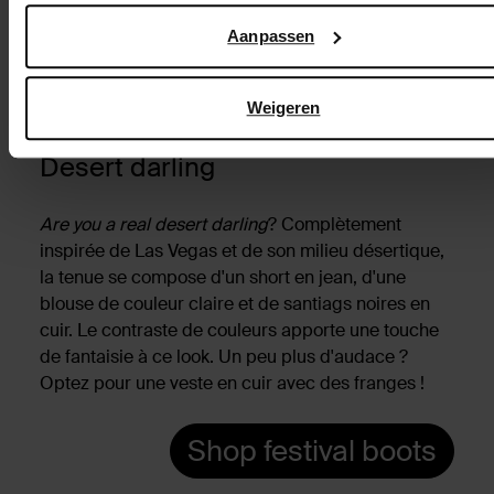
zakelijke veiligheid en privacy
.
Aanpassen
Weigeren
Desert darling
Are you a real desert darling
? Complètement
inspirée de Las Vegas et de son milieu désertique,
la tenue se compose d'un short en jean, d'une
blouse de couleur claire et de santiags noires en
cuir. Le contraste de couleurs apporte une touche
de fantaisie à ce look. Un peu plus d'audace ?
Optez pour une veste en cuir avec des franges !
Shop festival boots