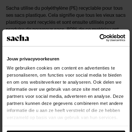
Sacha utilise du polyéthylène (PE) recyclable pour tous
ses sacs plastique. Cela signifie que tous les vieux sacs
plastique sont recyclés et sont ensuite utilisés pour
produire de nouveaux sacs. 80% de ce matériau est
recyclé à partir de déchets post-consommation,
autrement dit les déchets ménagers. Ces déchets se
composent principalement des sacs plastique qui ont
été collectés. Par conséquent, il y a beaucoup moins de
Jouw privacyvoorkeuren
matières premières nécessaires à la production et cela
We gebruiken cookies om content en advertenties te
préserve l'environnement.
personaliseren, om functies voor social media te bieden
en om ons websiteverkeer te analyseren. Ook delen we
Économies d'énergie
informatie over uw gebruik van onze site met onze
partners voor social media, adverteren en analyse. Deze
Dans les magasins, Sacha opte pour des tubes néon
partners kunnen deze gegevens combineren met andere
basse consommation au lieu des 'anciens' tubes néon.
informatie die u aan ze heeft verstrekt of die ze hebben
Les nouvelles lampes permettent des économies
verzameld op basis van uw gebruik van hun services.
d'énergie. Les anciennes lampes sont éliminées de
façon écologique. En outre, l'éclairage 'spot' dans les
Daarnaast werken wij samen met Google voor