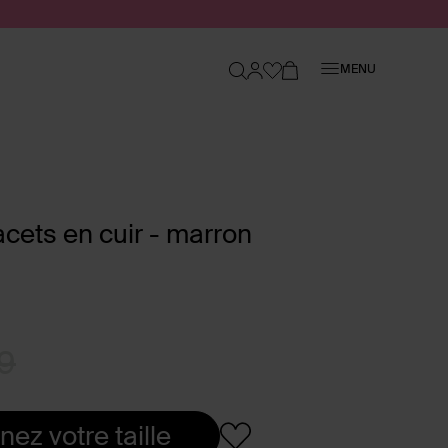
Fermer
MENU
lacets en cuir - marron
9
nez votre taille