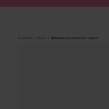
Passer au contenu
Soumettre la recherche
Tendances
Brown
Ballerines à lacets en cuir - marron