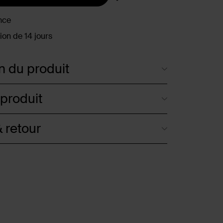
nce
ion de 14 jours
n du produit
 produit
 retour