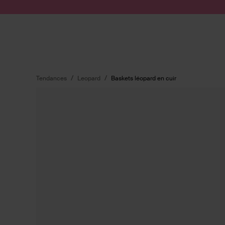
Passer au contenu
Soumettre la recherche
Tendances
Leopard
Baskets léopard en cuir