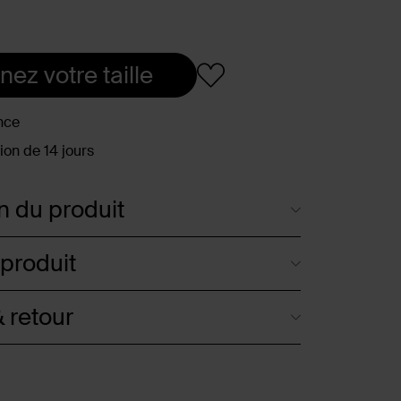
nez votre taille
nce
ion de 14 jours
n du produit
 produit
 retour