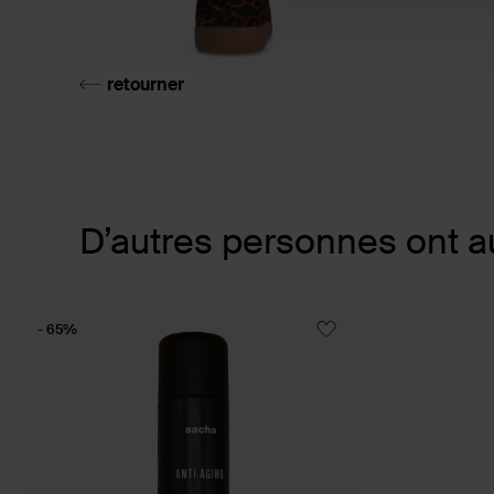
retourner
Item
D’autres personnes ont a
1
of
1
- 65%