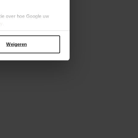
tie over hoe Google uw
cy
.
Weigeren