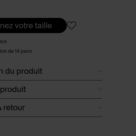
nez votre taille
nce
ion de 14 jours
n du produit
 produit
 retour