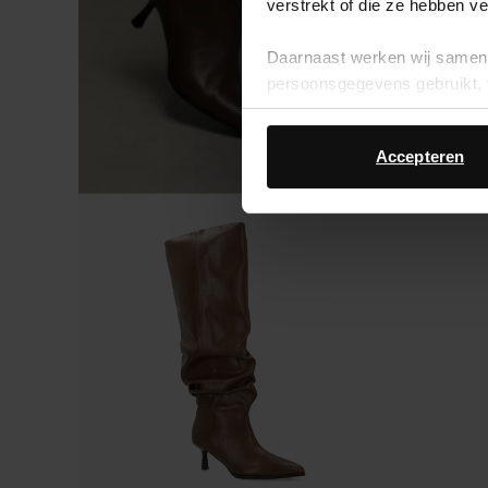
verstrekt of die ze hebben v
Daarnaast werken wij samen 
persoonsgegevens gebruikt, 
Accepteren