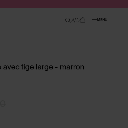
Fermer
MENU
 avec tige large - marron
00