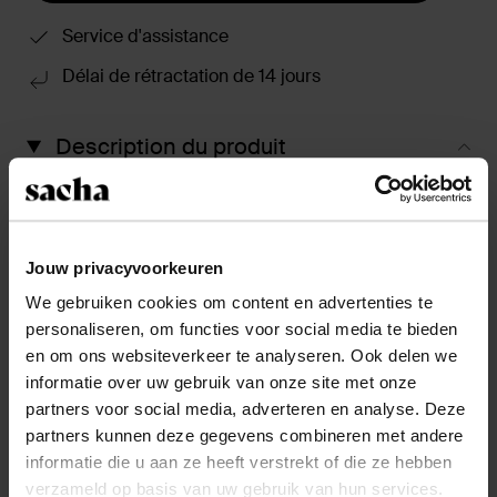
Service d'assistance
Délai de rétractation de 14 jours
Description du produit
Bottes hautes classiques noires de Sacha avec une
tige en cuir et une doublure en cuir. Les bottes
minimalistes ont une tige lisse haute mesurant 40 cm,
une circonférence de 38 cm et une languette en cuir
Jouw privacyvoorkeuren
sur la partie supérieure. Prenez soin et protégez les
We gebruiken cookies om content en advertenties te
bottes à enfiler avec les bons produits d'entretien !
personaliseren, om functies voor social media te bieden
en om ons websiteverkeer te analyseren. Ook delen we
informatie over uw gebruik van onze site met onze
Détails du produit
partners voor social media, adverteren en analyse. Deze
partners kunnen deze gegevens combineren met andere
Livraison & retour
informatie die u aan ze heeft verstrekt of die ze hebben
verzameld op basis van uw gebruik van hun services.