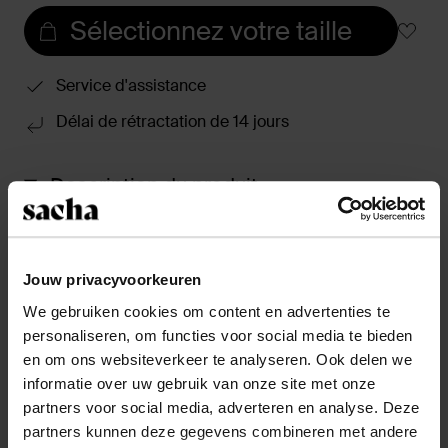
Sélectionnez votre taille
Service d'assistance
Délai de rétractation de 14 jours
Description du produit
Ces bottines western de Sacha ont des détails
motards uniques combiné à des clous argentés. Les
bottines western ont un talon carré de 5 cm, une
Jouw privacyvoorkeuren
hauteur de tige de 13 cm et une circonférence de tige
We gebruiken cookies om content en advertenties te
de 27 cm. Les bottes noires sont entièrement en cuir,
personaliseren, om functies voor social media te bieden
alors entretenez les santiags avec Collonil Clean &
en om ons websiteverkeer te analyseren. Ook delen we
Care 200ml.
informatie over uw gebruik van onze site met onze
partners voor social media, adverteren en analyse. Deze
Détails du produit
partners kunnen deze gegevens combineren met andere