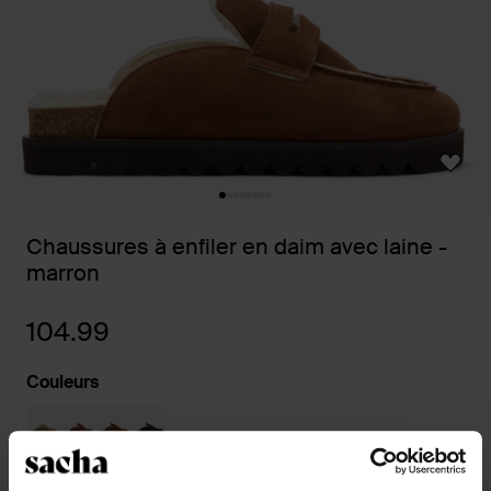
Chaussures à enfiler en daim avec laine -
marron
104.99
Couleurs