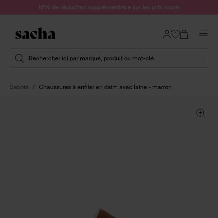
Passer au contenu
10% de réduction supplémentaire sur les prix ronds
Soumettre la recherche
Rechercher ici par marque, produit ou mot-clé...
Sabots
Chaussures à enfiler en daim avec laine - marron