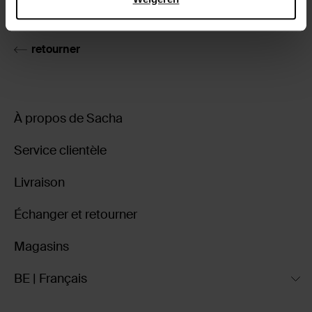
Livraison & retour
retourner
À propos de Sacha
Service clientèle
Livraison
Échanger et retourner
Magasins
BE | Français