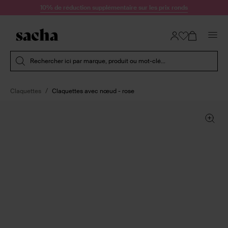
Passer au contenu
10% de réduction supplémentaire sur les prix ronds
Soumettre la recherche
Rechercher ici par marque, produit ou mot-clé...
Claquettes
Claquettes avec nœud - rose