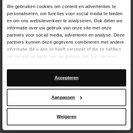
We gebruiken cookies om content en advertenties te
Service d'assistance
personaliseren, om functies voor social media te bieden
en om ons websiteverkeer te analyseren. Ook delen we
Délai de rétractation de 14 jours
informatie over uw gebruik van onze site met onze
partners voor social media, adverteren en analyse. Deze
Description du produit
partners kunnen deze gegevens combineren met andere
informatie die u aan ze heeft verstrekt of die ze hebben
Ces claquettes roses de Sacha sont ornées du nœud
verzameld op basis van uw gebruik van hun services.
iconique sur la tige. Les claquettes en denim ont une
doublure en cuir.
Daarnaast werken wij samen met Google voor
advertentie- en meetdoeleinden. Meer informatie over
Accepteren
hoe Google uw persoonsgegevens gebruikt, vindt u op
Détails du produit
Google’s pagina over zakelijke veiligheid en privacy
.
Aanpassen
Livraison & retour
Weigeren
retourner