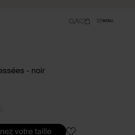
Fermer
MENU
essées - noir
0
nez votre taille