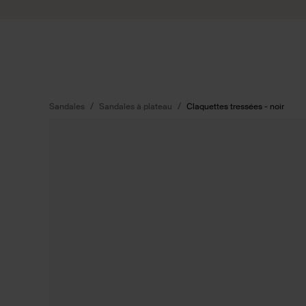
Passer au contenu
Soumettre la recherche
Sandales
Sandales à plateau
Claquettes tressées - noir