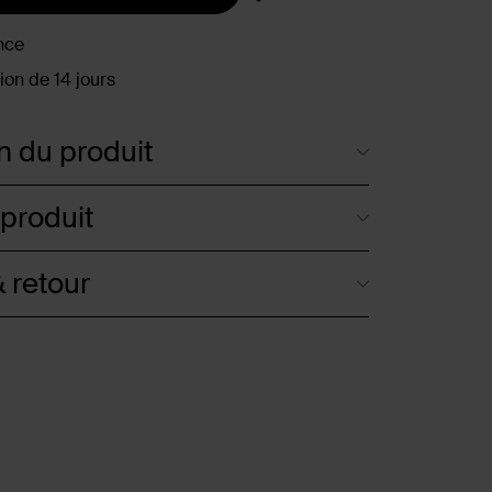
nce
ion de 14 jours
n du produit
 produit
 retour