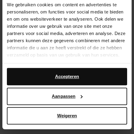
We gebruiken cookies om content en advertenties te
Service d'assistance
personaliseren, om functies voor social media te bieden
en om ons websiteverkeer te analyseren. Ook delen we
Délai de rétractation de 14 jours
informatie over uw gebruik van onze site met onze
partners voor social media, adverteren en analyse. Deze
Description du produit
partners kunnen deze gegevens combineren met andere
informatie die u aan ze heeft verstrekt of die ze hebben
Ces escarpins de Sacha ont un design couleur rouge
verzameld op basis van uw gebruik van hun services.
bourgogne et un petit talon de 4 cm de hauteur. Les
chaussures sont en cuir et ont une doublure en cuir.
Daarnaast werken wij samen met Google voor
advertentie- en meetdoeleinden. Meer informatie over
Accepteren
hoe Google uw persoonsgegevens gebruikt, vindt u op
Détails du produit
Google’s pagina over zakelijke veiligheid en privacy
.
Aanpassen
Livraison & retour
Weigeren
retourner