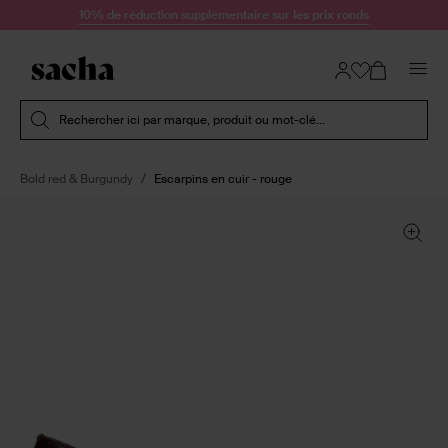
Passer au contenu
10% de réduction supplémentaire sur les prix ronds
Soumettre la recherche
Rechercher ici par marque, produit ou mot-clé...
Bold red & Burgundy
Escarpins en cuir - rouge