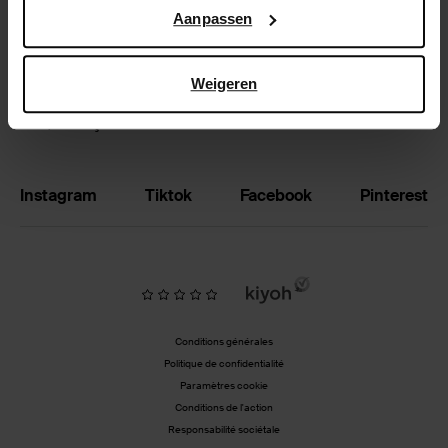
Google’s pagina over zakelijke veiligheid en privacy
.
Aanpassen
Échanger et retourner
Magasins
Weigeren
BE | Français
Instagram
Tiktok
Facebook
Pinterest
Conditions générales
Politique de confidentialité
Paramètres cookie
Conditions de l'action
Responsabilité sociétale