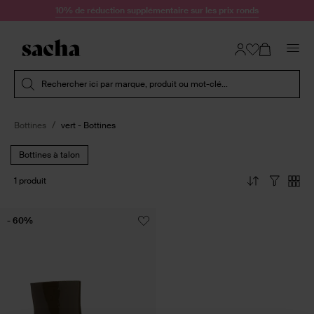
Passer au contenu
10% de réduction supplémentaire sur les prix ronds
Soumettre la recherche
Rechercher ici par marque, produit ou mot-clé...
Bottines
vert - Bottines
Bottines à talon
1 produit
- 60%