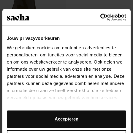
Jouw privacyvoorkeuren
We gebruiken cookies om content en advertenties te
personaliseren, om functies voor social media te bieden
Bottines vernies avec talon entonnoir
- vert
en om ons websiteverkeer te analyseren. Ook delen we
42.00
informatie over uw gebruik van onze site met onze
partners voor social media, adverteren en analyse. Deze
partners kunnen deze gegevens combineren met andere
informatie die u aan ze heeft verstrekt of die ze hebben
verzameld op basis van uw gebruik van hun services.
À propos de Sacha
Daarnaast werken wij samen met Google voor
Service clientèle
advertentie- en meetdoeleinden. Meer informatie over
Accepteren
hoe Google uw persoonsgegevens gebruikt, vindt u op
Livraison