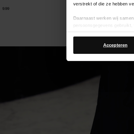
verstrekt of die ze hebben v
9.99
75.59
125.98
Daarnaast werken wij samen 
persoonsgegevens gebruikt, 
Accepteren