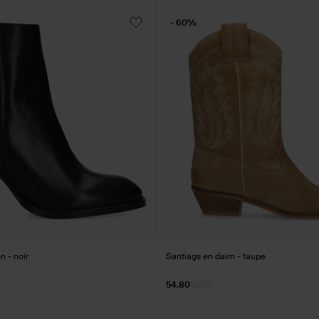
- 60%
n - noir
Santiags en daim - taupe
54.80
137.00