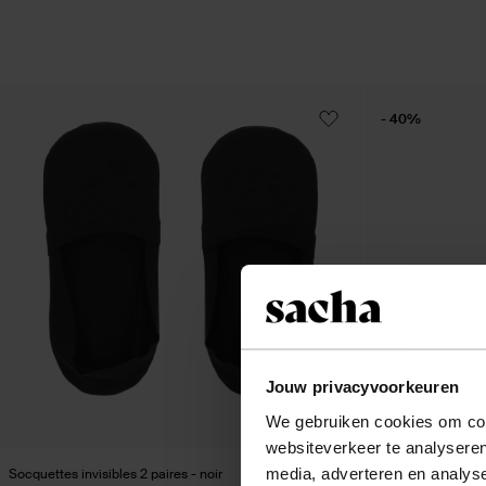
- 40%
Jouw privacyvoorkeuren
We gebruiken cookies om cont
websiteverkeer te analyseren
media, adverteren en analys
Socquettes invisibles 2 paires - noir
Baskets en cuir av