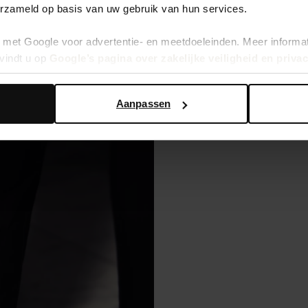
erzameld op basis van uw gebruik van hun services.
199.99
met Google voor advertentie- en meetdoeleinden. Meer informa
vindt u op
Google’s pagina over zakelijke veiligheid en priva
Aanpassen