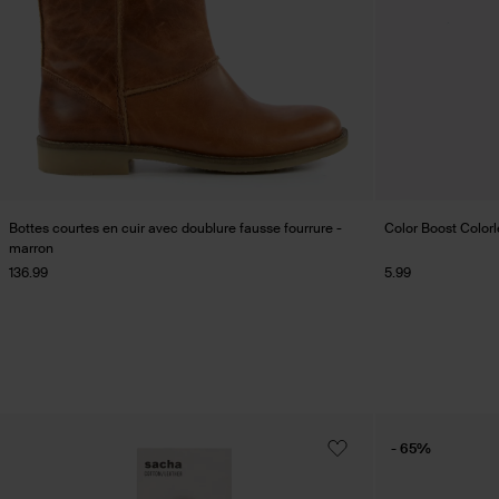
Bottes courtes en cuir avec doublure fausse fourrure -
Color Boost Colorl
marron
136.99
5.99
- 65%