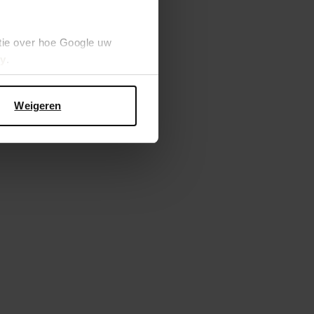
104.99
tie over hoe Google uw
cy
.
Weigeren