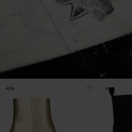
- 62%
- 53%