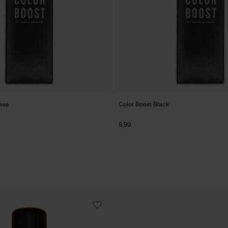
ess
Color Boost Black
5.99