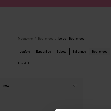
Passer au contenu
Soumettre la recherche
Mocassins
Boat shoes
beige - Boat shoes
Loafers
Espadrilles
Sabots
Ballerines
Boat shoes
1 produit
new