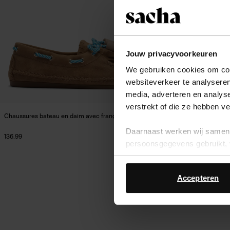
Jouw privacyvoorkeuren
We gebruiken cookies om cont
websiteverkeer te analyseren
media, adverteren en analys
verstrekt of die ze hebben v
Chaussures bateau en daim avec franges - beige
Daarnaast werken wij samen 
136.99
persoonsgegevens gebruikt, 
Accepteren