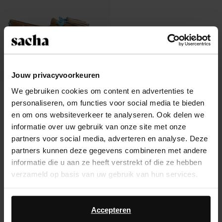
Jouw privacyvoorkeuren
We gebruiken cookies om content en advertenties te
Beige suède bootschoenen met
personaliseren, om functies voor social media te bieden
franjes
136.99
en om ons websiteverkeer te analyseren. Ook delen we
informatie over uw gebruik van onze site met onze
partners voor social media, adverteren en analyse. Deze
partners kunnen deze gegevens combineren met andere
informatie die u aan ze heeft verstrekt of die ze hebben
Over Sacha
verzameld op basis van uw gebruik van hun services.
Klantenservice
Daarnaast werken wij samen met Google voor
advertentie- en meetdoeleinden. Meer informatie over
Accepteren
Verzending & levering
hoe Google uw persoonsgegevens gebruikt, vindt u op