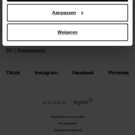
Google’s pagina over zakelijke veiligheid en privacy
.
Ruilen & retourneren
Aanpassen
Brandstores
Weigeren
Vacatures
BE | Nederlands
Tiktok
Instagram
Facebook
Pinterest
Algemene voorwaarden
Privacybeleid
Cookies & veiligheid