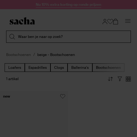
Doorgaan naar artikel
Nu 10% extra korting op ronde prijzen
Submit search
Waar ben je naar op zoek?
Bootschoenen
beige - Bootschoenen
Loafers
Espadrilles
Clogs
Ballerina's
Bootschoenen
1 artikel
new