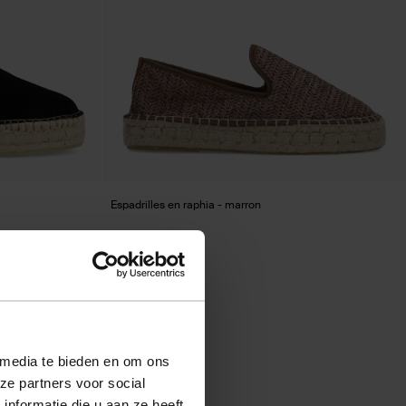
Espadrilles en raphia - marron
38.00
 media te bieden en om ons
ze partners voor social
nformatie die u aan ze heeft