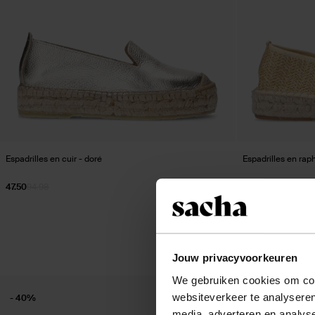
Espadrilles en cuir - doré
Espadrilles en raph
47.50
94.98
38.00
Jouw privacyvoorkeuren
We gebruiken cookies om cont
websiteverkeer te analyseren
- 40%
media, adverteren en analys