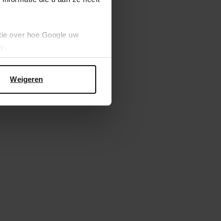
tie over hoe Google uw
cy
.
Weigeren