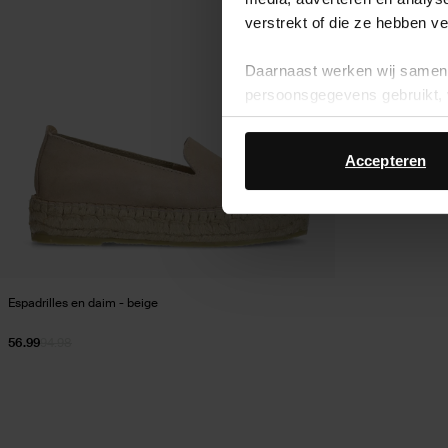
verstrekt of die ze hebben v
Daarnaast werken wij samen 
persoonsgegevens gebruikt, 
Accepteren
Espadrilles en daim - beige
56.99
94.98