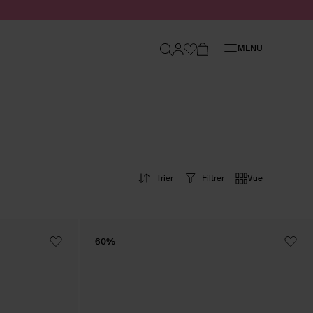
Fermer
MENU
Trier
Filtrer
Vue
- 60%