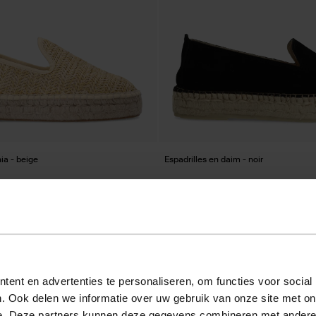
ia - beige
Espadrilles en daim - noir
47.50
94.98
ent en advertenties te personaliseren, om functies voor social
. Ook delen we informatie over uw gebruik van onze site met on
e. Deze partners kunnen deze gegevens combineren met andere i