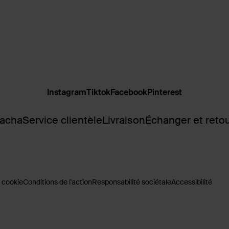
Instagram
Tiktok
Facebook
Pinterest
Sacha
Service clientèle
Livraison
Échanger et reto
 cookie
Conditions de l'action
Responsabilité sociétale
Accessibilité