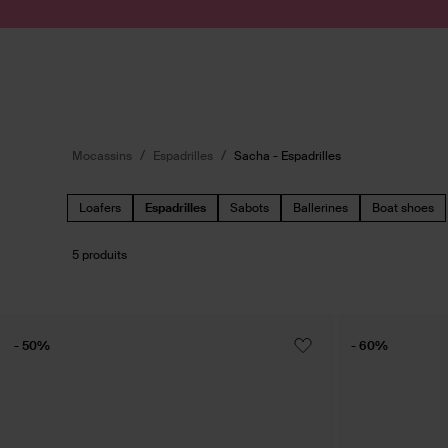
Passer au contenu
Soumettre la recherche
Mocassins
Espadrilles
Sacha - Espadrilles
Loafers
Espadrilles
Sabots
Ballerines
Boat shoes
5 produits
- 50%
- 60%