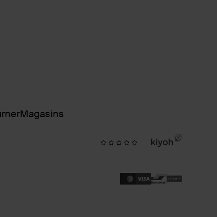
urner
Magasins