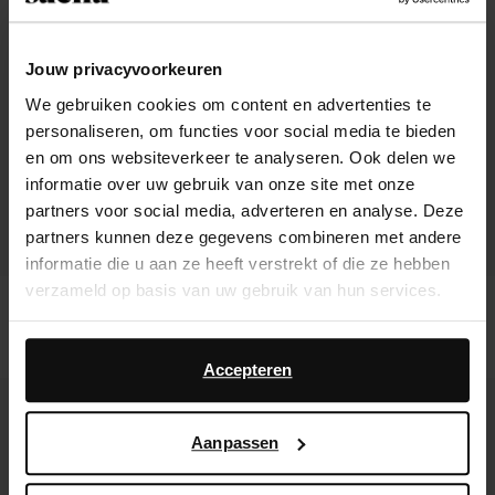
Jouw privacyvoorkeuren
We gebruiken cookies om content en advertenties te
personaliseren, om functies voor social media te bieden
en om ons websiteverkeer te analyseren. Ook delen we
informatie over uw gebruik van onze site met onze
partners voor social media, adverteren en analyse. Deze
partners kunnen deze gegevens combineren met andere
informatie die u aan ze heeft verstrekt of die ze hebben
verzameld op basis van uw gebruik van hun services.
Ballerines avec imprimé zèbre - noir
Ballerines en mesh - argenté
Daarnaast werken wij samen met Google voor
34.50
68.99
25.20
62.98
advertentie- en meetdoeleinden. Meer informatie over
Accepteren
hoe Google uw persoonsgegevens gebruikt, vindt u op
- 30%
- 62%
Google’s pagina over zakelijke veiligheid en privacy
.
Aanpassen