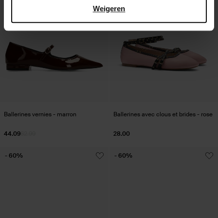
Weigeren
Ballerines vernies - marron
Ballerines avec clous et brides - rose
44.09
62.99
28.00
- 60%
- 60%