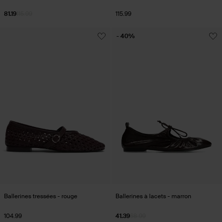
81.19
115.99
115.99
- 40%
Ballerines tressées - rouge
Ballerines à lacets - marron
104.99
41.39
68.99