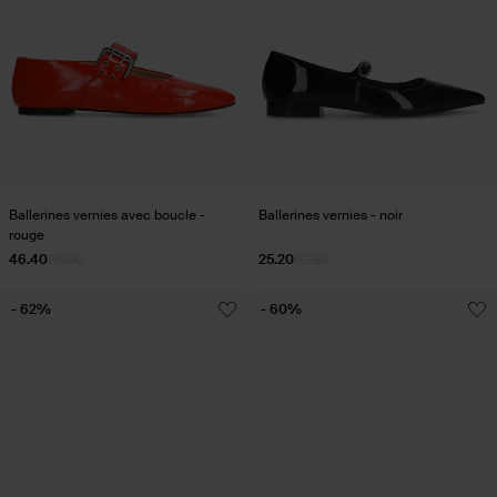
Ballerines vernies avec boucle -
Ballerines vernies - noir
rouge
46.40
116.00
25.20
62.98
- 62%
- 60%