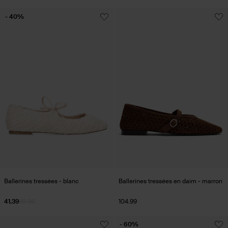
- 40%
Ballerines tressées - blanc
Ballerines tressées en daim - marron
41.39
68.99
104.99
- 60%