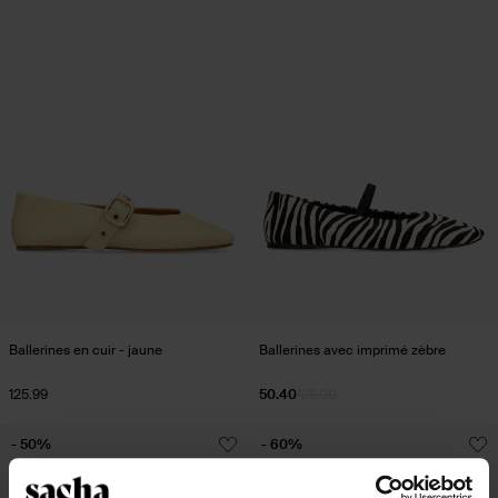
Ballerines en cuir - jaune
Ballerines avec imprimé zèbre
125.99
50.40
126.00
- 50%
- 60%