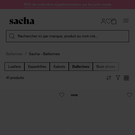
Passer au contenu
10% de réduction supplémentaire sur les prix ronds
Soumettre la recherche
Rechercher ici par marque, produit ou mot-clé...
Ballerines
Sacha - Ballerines
Loafers
Espadrilles
Sabots
Ballerines
Boat shoes
41 produits
new