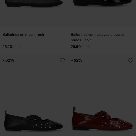
Ballerines en mesh - noir
Ballerines vernies avec clous et
brides - noir
25.20
62.98
29.60
73.98
- 62%
- 62%