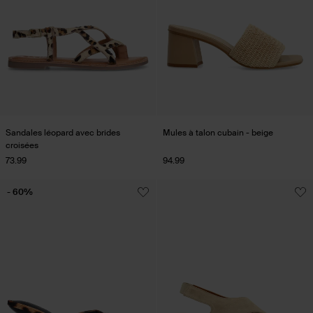
Sandales léopard avec brides
Mules à talon cubain - beige
croisées
73.99
94.99
- 60%