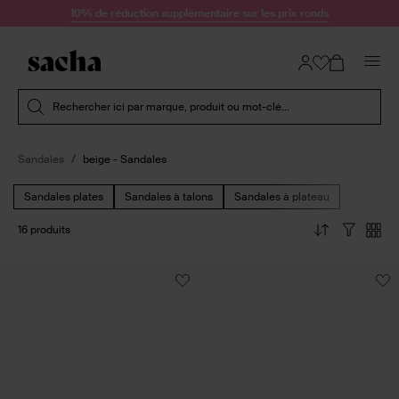
Passer au contenu
10% de réduction supplémentaire sur les prix ronds
Soumettre la recherche
Rechercher ici par marque, produit ou mot-clé...
Sandales
beige - Sandales
Sandales plates
Sandales à talons
Sandales à plateau
16 produits