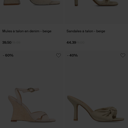
Mules à talon en denim - beige
Sandales à talon - beige
39.50
78.98
44.39
74.00
- 60%
- 40%