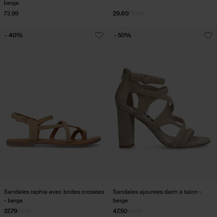
beige
73.99
29.60
73.98
- 40%
- 50%
Sandales raphia avec brides croisées
Sandales ajourées daim à talon -
- beige
beige
37.79
62.99
47.50
94.98