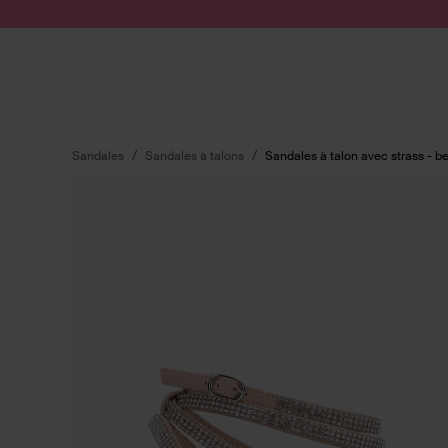
Passer au contenu
Soumettre la recherche
Sandales
Sandales à talons
Sandales à talon avec strass - b