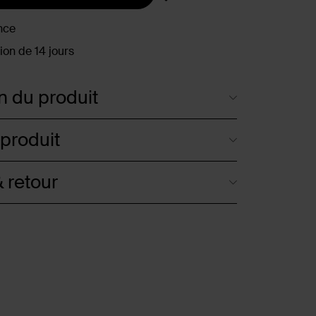
nce
ion de 14 jours
n du produit
 produit
 retour