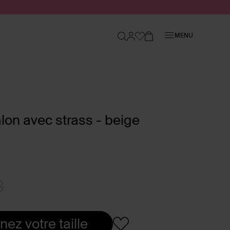
Fermer
MENU
lon avec strass - beige
8
nez votre taille