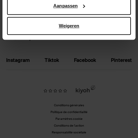
Google’s pagina over zakelijke veiligheid en privacy
.
Aanpassen
Échanger et retourner
Magasins
Weigeren
BE | Français
Instagram
Tiktok
Facebook
Pinterest
Conditions générales
Politique de confidentialité
Paramètres cookie
Conditions de l'action
Responsabilité sociétale