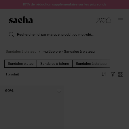
Passer au contenu
10% de réduction supplémentaire sur les prix ronds
Soumettre la recherche
Rechercher ici par marque, produit ou mot-clé...
Sandales à plateau
multicolore - Sandales à plateau
Sandales plates
Sandales à talons
Sandales à plateau
1 produit
- 60%