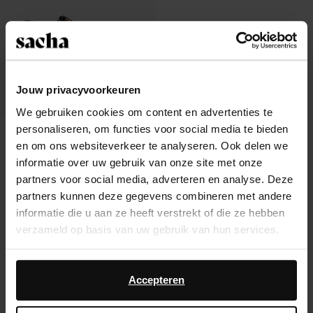
Jouw privacyvoorkeuren
We gebruiken cookies om content en advertenties te
personaliseren, om functies voor social media te bieden
Sandales léopard
en om ons websiteverkeer te analyseren. Ook delen we
33.60
84.00
informatie over uw gebruik van onze site met onze
partners voor social media, adverteren en analyse. Deze
partners kunnen deze gegevens combineren met andere
informatie die u aan ze heeft verstrekt of die ze hebben
verzameld op basis van uw gebruik van hun services.
À propos de Sacha
Daarnaast werken wij samen met Google voor
Service clientèle
advertentie- en meetdoeleinden. Meer informatie over
Accepteren
hoe Google uw persoonsgegevens gebruikt, vindt u op
Livraison