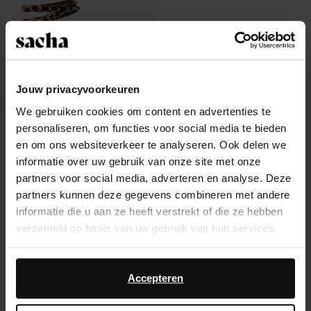
Jouw privacyvoorkeuren
We gebruiken cookies om content en advertenties te
personaliseren, om functies voor social media te bieden
Sandales léopard avec clous
en om ons websiteverkeer te analyseren. Ook delen we
73.99
informatie over uw gebruik van onze site met onze
partners voor social media, adverteren en analyse. Deze
partners kunnen deze gegevens combineren met andere
informatie die u aan ze heeft verstrekt of die ze hebben
verzameld op basis van uw gebruik van hun services.
À propos de Sacha
Daarnaast werken wij samen met Google voor
Service clientèle
advertentie- en meetdoeleinden. Meer informatie over
Accepteren
hoe Google uw persoonsgegevens gebruikt, vindt u op
Livraison