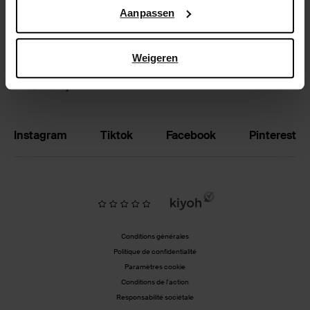
Google’s pagina over zakelijke veiligheid en privacy
.
Aanpassen
Échanger et retourner
Magasins
Weigeren
BE | Français
Instagram
Tiktok
Facebook
Pinterest
Conditions générales
Politique de confidentialité
Paramètres cookie
Conditions de l'action
Responsabilité sociétale