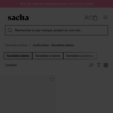
Passer au contenu
10% de réduction supplémentaire sur les prix ronds
Soumettre la recherche
Rechercher ici par marque, produit ou mot-clé...
Sandales plates
multicolore - Sandales plates
Sandales plates
Sandales à talons
Sandales à plateau
1 produit